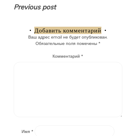
Навигация
Previous post
по
записям
Добавить комментарий
Ваш адрес email не будет опубликован.
Обязательные поля помечены
*
Комментарий
*
Имя
*