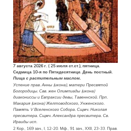
7 августа 2026 г. ( 25 июля ст.ст.), пятница.
Седмица 10-я по Пятидесятнице. День постный.
Пища с растительным маслом.
Успение прав.
Анны
(
икона
), матери Пресвятой
Богородицы. Свв. жен
Олимпиады
(
икона
)
диакониссы и
Евпраксии
девы, Тавеннской. Прп.
Макария
(
икона
) Желтоводского, Унженского.
Память
V Вселенского Собора
. Сщмч.
Николая
пресвитера. Сщмч.
Александра
пресвитера. Св.
Ираиды
исп.
2 Кор., 169 зач., I, 12-20.
Мф., 91 зач., XXII, 23-33.
Прав.