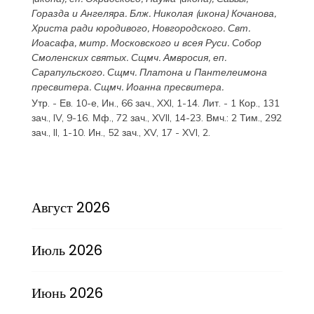
Горазда
и
Ангеляра
. Блж.
Николая
(
икона
) Кочанова,
Христа ради юродивого, Новгородского. Свт.
Иоасафа
, митр. Московского и всея Руси.
Собор
Смоленских святых
. Сщмч.
Амвросия
, еп.
Сарапульского. Сщмч.
Платона
и
Пантелеимона
пресвитера. Сщмч.
Иоанна
пресвитера.
Утр. - Ев. 10-е,
Ин., 66 зач., XXI, 1-14.
Лит. -
1 Кор., 131
зач., IV, 9-16.
Мф., 72 зач., XVII, 14-23.
Вмч.:
2 Тим., 292
зач., II, 1-10.
Ин., 52 зач., XV, 17 - XVI, 2.
Август 2026
Июль 2026
Июнь 2026