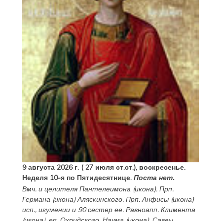
9 августа 2026 г. ( 27 июля ст.ст.), воскресенье.
Неделя 10-я по Пятидесятнице.
Поста нет.
Вмч. и целителя
Пантелеимона
(
икона
). Прп.
Германа
(
икона
) Аляскинского. Прп.
Анфисы
(
икона
)
исп., игумении и 90 сестер ее. Равноапп.
Климента
(
икона
), еп. Охридского,
Наума
(
икона
),
Саввы
,