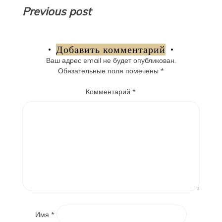
Навигация
Previous post
по
записям
Добавить комментарий
Ваш адрес email не будет опубликован.
Обязательные поля помечены
*
Комментарий
*
Имя
*