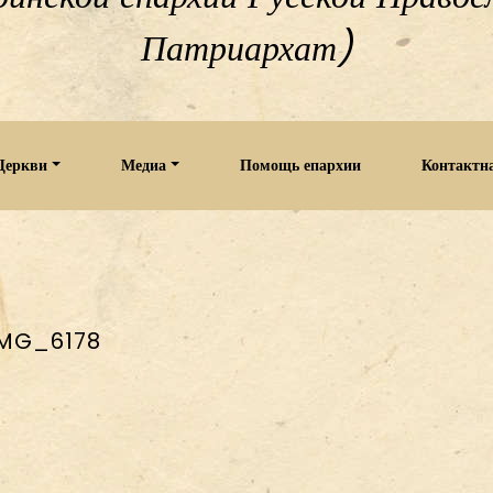
Патриархат)
Церкви
Медиа
Помощь епархии
Контактн
IMG_6178