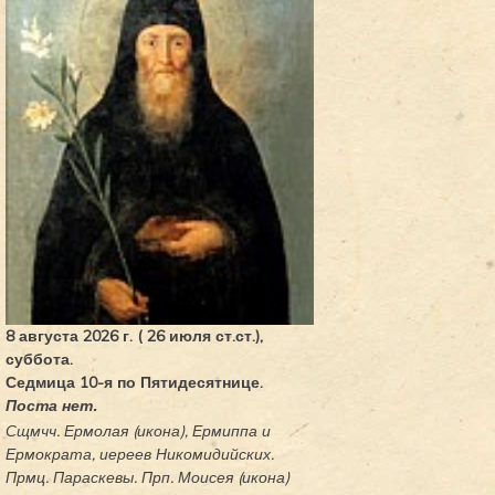
8 августа 2026 г. ( 26 июля ст.ст.),
суббота.
Седмица 10-я по Пятидесятнице.
Поста нет.
Сщмчч.
Ермолая
(
икона
),
Ермиппа
и
Ермократа
, иереев Никомидийских.
Прмц.
Параскевы
. Прп.
Моисея
(
икона
)