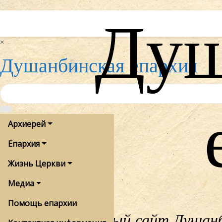
Душ
Skip
to
content
×
Душанбинская епархия
Архиерей
Епархия
Жизнь Церкви
Медиа
Помощь епархии
Официальный сайт Душанби