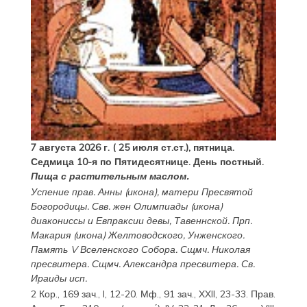
7 августа 2026 г. ( 25 июля ст.ст.), пятница.
Седмица 10-я по Пятидесятнице. День постный.
Пища с растительным маслом.
Успение прав.
Анны
(
икона
), матери Пресвятой
Богородицы. Свв. жен
Олимпиады
(
икона
)
диакониссы и
Евпраксии
девы, Тавеннской. Прп.
Макария
(
икона
) Желтоводского, Унженского.
Память
V Вселенского Собора
. Сщмч.
Николая
пресвитера. Сщмч.
Александра
пресвитера. Св.
Ираиды
исп.
2 Кор., 169 зач., I, 12-20.
Мф., 91 зач., XXII, 23-33.
Прав.