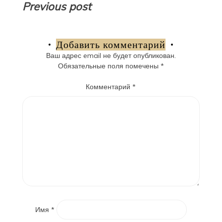
Навигация
Previous post
по
записям
Добавить комментарий
Ваш адрес email не будет опубликован.
Обязательные поля помечены
*
Комментарий
*
Имя
*