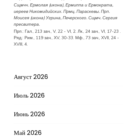
Сщмчч.
Ермолая
(
икона
),
Ермиппа
и
Ермократа
,
иереев Никомидийских. Прмц.
Параскевы
. Прп.
Моисея
(
икона
) Угрина, Печерского. Сщмч.
Сергия
пресвитера.
Прп.:
Гал., 213 зач., V, 22 - VI, 2.
Лк., 24 зач., VI, 17-23
.
Ряд.:
Рим., 119 зач., XV, 30-33.
Мф., 73 зач., XVII, 24 -
XVIII, 4.
Август 2026
Июль 2026
Июнь 2026
Май 2026