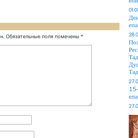
еп
01.
Ден
еп
28.
н.
Обязательные поля помечены
*
Поз
Рес
Та
Ду
Та
27.
15-
епа
27.