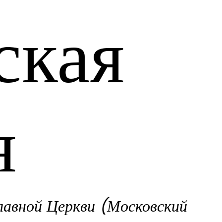
ская
я
лавной Церкви (Московский