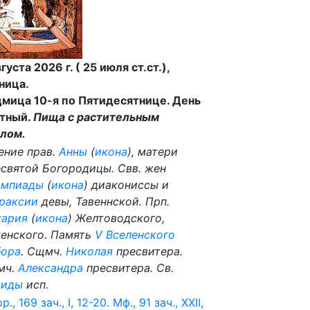
вгуста 2026 г. ( 25 июля ст.ст.),
ница.
мица 10-я по Пятидесятнице. День
тный.
Пища с растительным
лом.
ение прав.
Анны
(
икона
), матери
святой Богородицы. Свв. жен
импиады
(
икона
) диакониссы и
раксии
девы, Тавеннской. Прп.
кария
(
икона
) Желтоводского,
енского. Память
V Вселенского
бора
. Сщмч.
Николая
пресвитера.
мч.
Александра
пресвитера. Св.
аиды
исп.
р., 169 зач., I, 12-20.
Мф., 91 зач., XXII,