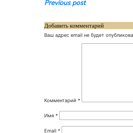
Навигация
Previous post
по
записям
Добавить комментарий
Ваш адрес email не будет опубликова
Комментарий
*
Имя
*
Email
*