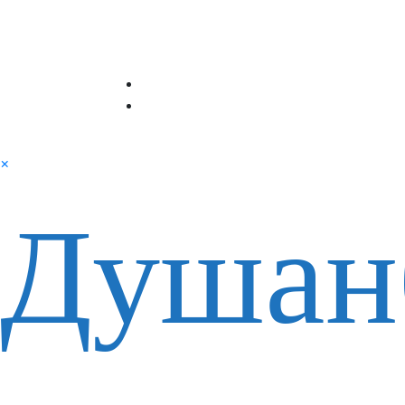
×
Душан