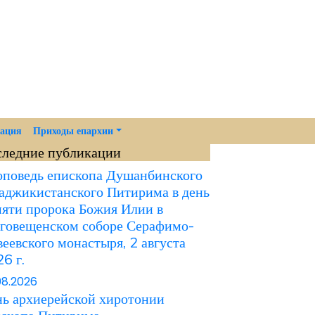
мация
Приходы епархии
следние публикации
поведь епископа Душанбинского
аджикистанского Питирима в день
яти пророка Божия Илии в
говещенском соборе Серафимо-
еевского монастыря, 2 августа
6 г.
08.2026
ь архиерейской хиротонии