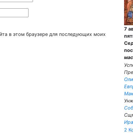
7 а
айта в этом браузере для последующих моих
пят
Сед
пос
мас
Усп
Пре
Ол
Евп
Ма
Унж
Со
Сщ
Ир
2 Ко