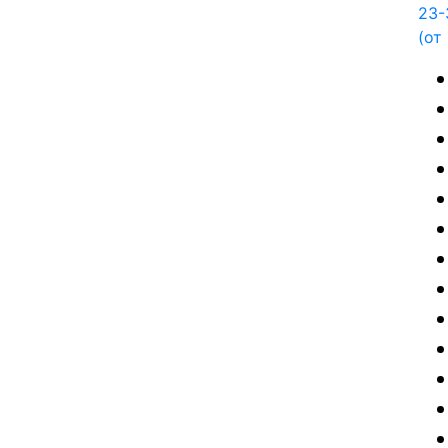
23-
(от 