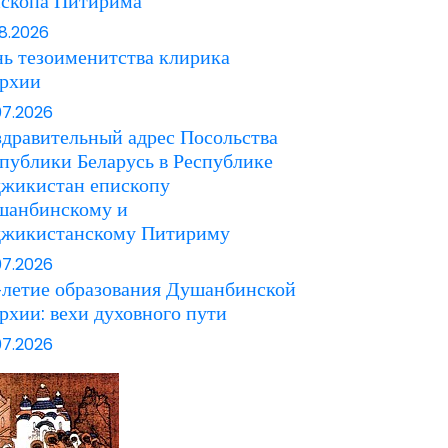
ископа Питирима
08.2026
ь тезоименитства клирика
архии
07.2026
дравительный адрес Посольства
публики Беларусь в Республике
джикистан епископу
шанбинскому и
джикистанскому Питириму
07.2026
летие образования Душанбинской
рхии: вехи духовного пути
07.2026