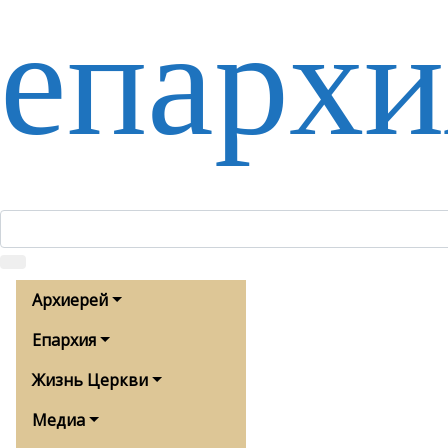
епархи
Архиерей
Епархия
Жизнь Церкви
Медиа