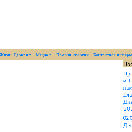
Жизнь Церкви
Медиа
Помощь епархии
Контактная инфор
По
Про
и Т
пам
Бла
Див
202
02.
Ден