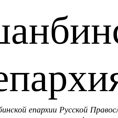
анбин
епархи
нской епархии Русской Правос