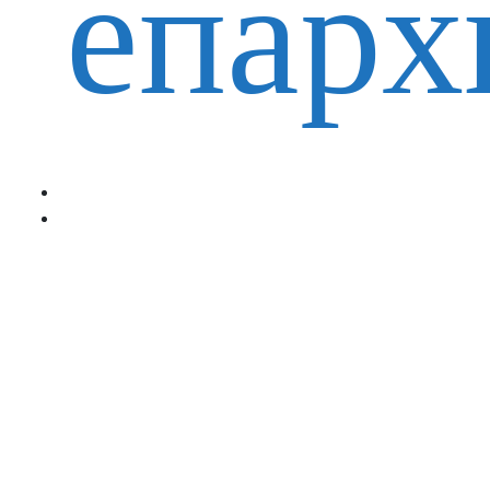
епарх