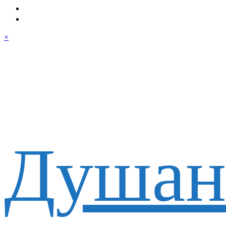
×
Душан