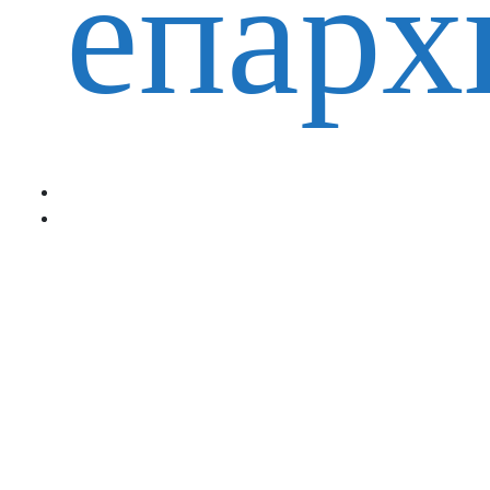
епарх