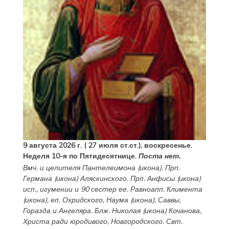
9 августа 2026 г. ( 27 июля ст.ст.), воскресенье.
Неделя 10-я по Пятидесятнице.
Поста нет.
Вмч. и целителя
Пантелеимона
(
икона
). Прп.
Германа
(
икона
) Аляскинского. Прп.
Анфисы
(
икона
)
исп., игумении и 90 сестер ее. Равноапп.
Климента
(
икона
), еп. Охридского,
Наума
(
икона
),
Саввы
,
Горазда
и
Ангеляра
. Блж.
Николая
(
икона
) Кочанова,
Христа ради юродивого, Новгородского. Свт.