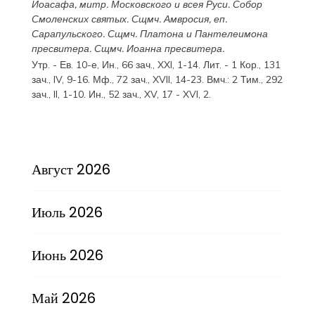
Иоасафа
, митр. Московского и всея Руси.
Собор
Смоленских святых
. Сщмч.
Амвросия
, еп.
Сарапульского. Сщмч.
Платона
и
Пантелеимона
пресвитера. Сщмч.
Иоанна
пресвитера.
Утр. - Ев. 10-е,
Ин., 66 зач., XXI, 1-14.
Лит. -
1 Кор., 131
зач., IV, 9-16.
Мф., 72 зач., XVII, 14-23.
Вмч.:
2 Тим., 292
зач., II, 1-10.
Ин., 52 зач., XV, 17 - XVI, 2.
Август 2026
Июль 2026
Июнь 2026
Май 2026