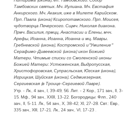
Питирима
(
икона
), еп. Тамбовского.
Собор
Тамбовских святых. Мч.
Иулиана
. Мч.
Евстафия
Анкирского. Мч.
Акакия
, иже в Милете Карийском.
Прп.
Павла
(
икона
) Ксиропотамского. Прп.
Моисея
,
чудотворца Печерского. Сщмч.
Николая
диакона.
Прмч.
Василия
, прмцц.
Анастасии
и
Елены
, мчч.
Арефы
,
Иоанна
,
Иоанна
,
Иоанна
и мц.
Мавры
.
Гребневской
(
икона
),
Костромской
и"Умиление"
Серафимо-Дивеевской
(
икона
) икон Божией
Матери. Чтимые списки со Смоленской иконы
Божией Матери:
Устюженская
,
Выдропусская
,
Христофоровская
,
Супрасльская
,
Югская
(
икона
),
Игрицкая
,
Шуйская
(
икона
),
Седмиезерная
,
Сергиевская
(в Троице-Сергиевой Лавре).
Утр. -
Лк., 4 зач., I, 39-49, 56.
Лит. -
2 Кор., 171 зач., II, 3-
15.
Мф., 94 зач., XXIII, 13-22.
Богородицы:
Флп., 240
зач., II, 5-11.
Лк., 54 зач., X, 38-42; XI, 27-28.
Свт.:
Евр.,
335 зач., XIII, 17-21.
Лк., 24 зач., VI, 17-23
.