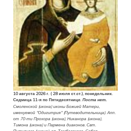
10 августа 2026 г. ( 28 июля ст.ст.), понедельник.
Седмица 11-я по Пятидесятнице.
Поста нет.
Смоленской
(
икона
) иконы Божией Матери,
именуемой "Одигитрия" (Путеводительница). Апп.
от 70-ти
Прохора
(
икона
),
Никанора
(
икона
),
Тимона
(
икона
) и
Пармена
диаконов. Свт.