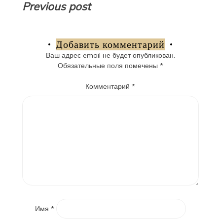
Навигация
Previous post
по
записям
Добавить комментарий
Ваш адрес email не будет опубликован.
Обязательные поля помечены
*
Комментарий
*
Имя
*