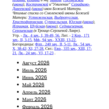
(
икона
),
Костромской
и"Умиление"
Серафимо-
Дивеевской
(
икона
) икон Божией Матери.
Чтимые списки со Смоленской иконы Божией
Матери:
Устюженская
,
Выдропусская
,
Христофоровская
,
Супрасльская
,
Югская
(
икона
),
Игрицкая
,
Шуйская
(
икона
),
Седмиезерная
,
Сергиевская
(в Троице-Сергиевой Лавре).
Утр. -
Лк., 4 зач., I, 39-49, 56.
Лит. -
2 Кор., 171
зач., II, 3-15.
Мф., 94 зач., XXIII, 13-22.
Богородицы:
Флп., 240 зач., II, 5-11.
Лк., 54 зач.,
X, 38-42; XI, 27-28.
Свт.:
Евр., 335 зач., XIII, 17-
21.
Лк., 24 зач., VI, 17-23
.
Август 2026
Июль 2026
Июнь 2026
Май 2026
Апрель 2026
Март 2026
Февраль 2026