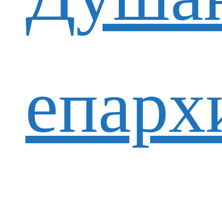
епарх