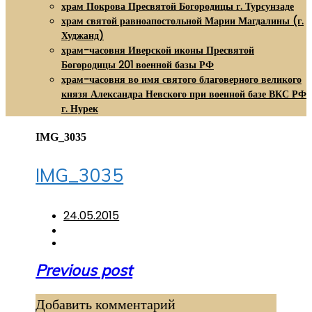
храм Покрова Пресвятой Богородицы г. Турсунзаде
храм святой равноапостольной Марии Магдалины (г.
Худжанд)
храм-часовня Иверской иконы Пресвятой
Богородицы 201 военной базы РФ
храм-часовня во имя святого благоверного великого
князя Александра Невского при военной базе ВКС РФ
г. Нурек
IMG_3035
IMG_3035
24.05.2015
Навигация
Previous post
по
Добавить комментарий
записям