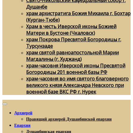
Свято-Никольский кафедральный собор г.
Душанбе
храм архистратига Божия Михаила г. Бохтар
(Курган-Тюбе)
Храм в честь Иверской иконы Божией
Матери в Бустоне (Чкаловск)
храм Покрова Пресвятой Богородицы г.
Турсунзаде
храм святой равноапостольной Марии
Магдалины (г. Худжанд)
храм-часовня Иверской иконы Пресвятой
Богородицы 201 военной базы РФ
храм-часовня во имя святого благоверного
великого князя Александра Невского при
военной базе ВКС РФ г. Нурек
Архиерей
Правящий архиерей Душанбинской епархии
Епархия
Душанбинская епархия