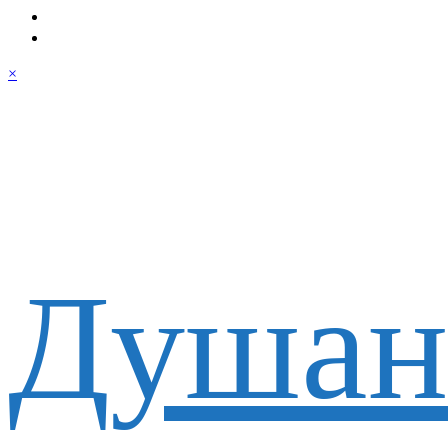
×
Душан