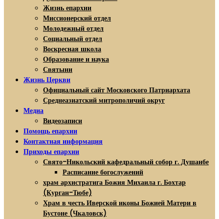
Жизнь епархии
Миссионерский отдел
Молодежный отдел
Социальный отдел
Воскресная школа
Образование и наука
Святыни
Жизнь Церкви
Официальный сайт Московского Патриархата
Среднеазиатский митрополичий округ
Медиа
Видеозаписи
Помощь епархии
Контактная информация
Приходы епархии
Свято-Никольский кафедральный собор г. Душанбе
Расписание богослужений
храм архистратига Божия Михаила г. Бохтар
(Курган-Тюбе)
Храм в честь Иверской иконы Божией Матери в
Бустоне (Чкаловск)