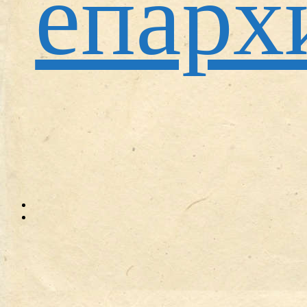
епарх