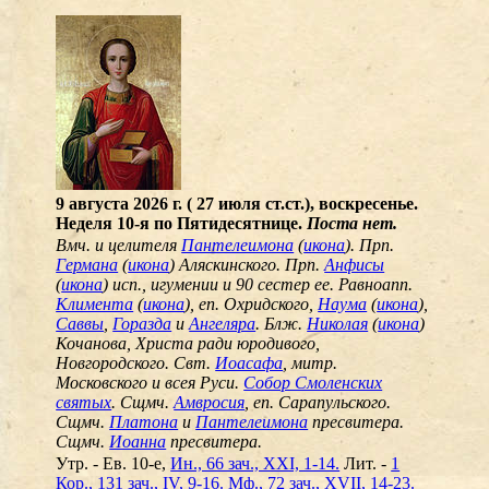
9 августа 2026 г. ( 27 июля ст.ст.), воскресенье.
Неделя 10-я по Пятидесятнице.
Поста нет.
Вмч. и целителя
Пантелеимона
(
икона
). Прп.
Германа
(
икона
) Аляскинского. Прп.
Анфисы
(
икона
) исп., игумении и 90 сестер ее. Равноапп.
Климента
(
икона
), еп. Охридского,
Наума
(
икона
),
Саввы
,
Горазда
и
Ангеляра
. Блж.
Николая
(
икона
)
Кочанова, Христа ради юродивого,
Новгородского. Свт.
Иоасафа
, митр.
Московского и всея Руси.
Собор Смоленских
святых
. Сщмч.
Амвросия
, еп. Сарапульского.
Сщмч.
Платона
и
Пантелеимона
пресвитера.
Сщмч.
Иоанна
пресвитера.
Утр. - Ев. 10-е,
Ин., 66 зач., XXI, 1-14.
Лит. -
1
Кор., 131 зач., IV, 9-16.
Мф., 72 зач., XVII, 14-23.