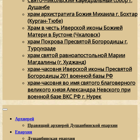
Свято-Никольский кафедральный собор г.
Душанбе
храм архистратига Божия Михаила г. Бохтар
(Курган-Тюбе)
Храм в честь Иверской иконы Божией
Матери в Бустоне (Чкаловск)
храм Покрова Пресвятой Богородицы г.
Турсунзаде
храм святой равноапостольной Марии
Магдалины (г. Худжанд)
храм-часовня Иверской иконы Пресвятой
Богородицы 201 военной базы РФ
храм-часовня во имя святого благоверного
великого князя Александра Невского при
военной базе ВКС РФ г. Нурек
Архиерей
Правящий архиерей Душанбинской епархии
Епархия
Душанбинская епархия