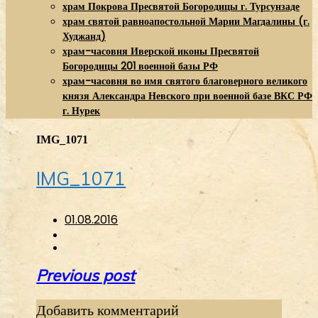
храм Покрова Пресвятой Богородицы г. Турсунзаде
храм святой равноапостольной Марии Магдалины (г.
Худжанд)
храм-часовня Иверской иконы Пресвятой
Богородицы 201 военной базы РФ
храм-часовня во имя святого благоверного великого
князя Александра Невского при военной базе ВКС РФ
г. Нурек
IMG_1071
IMG_1071
01.08.2016
Навигация
Previous post
по
Добавить комментарий
записям