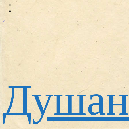
×
Душан