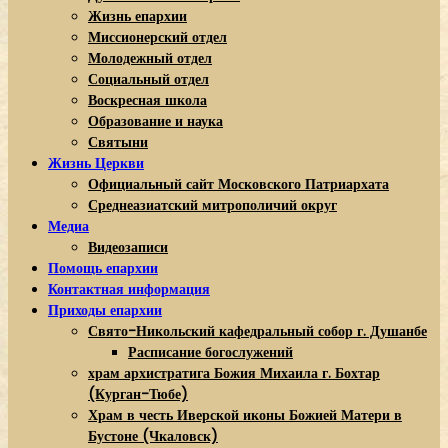
Жизнь епархии
Миссионерский отдел
Молодежный отдел
Социальный отдел
Воскресная школа
Образование и наука
Святыни
Жизнь Церкви
Официальный сайт Московского Патриархата
Среднеазиатский митрополичий округ
Медиа
Видеозаписи
Помощь епархии
Контактная информация
Приходы епархии
Свято-Никольский кафедральный собор г. Душанбе
Расписание богослужений
храм архистратига Божия Михаила г. Бохтар
(Курган-Тюбе)
Храм в честь Иверской иконы Божией Матери в
Бустоне (Чкаловск)