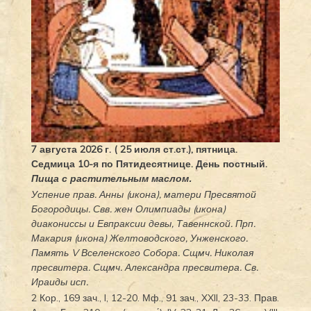
7 августа 2026 г. ( 25 июля ст.ст.), пятница.
Седмица 10-я по Пятидесятнице. День постный.
Пища с растительным маслом.
Успение прав.
Анны
(
икона
), матери Пресвятой
Богородицы. Свв. жен
Олимпиады
(
икона
)
диакониссы и
Евпраксии
девы, Тавеннской. Прп.
Макария
(
икона
) Желтоводского, Унженского.
Память
V Вселенского Собора
. Сщмч.
Николая
пресвитера. Сщмч.
Александра
пресвитера. Св.
Ираиды
исп.
2 Кор., 169 зач., I, 12-20.
Мф., 91 зач., XXII, 23-33.
Прав.