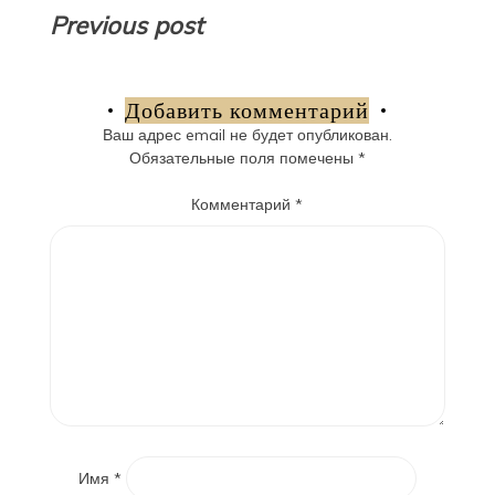
Навигация
Previous post
по
записям
Добавить комментарий
Ваш адрес email не будет опубликован.
Обязательные поля помечены
*
Комментарий
*
Имя
*