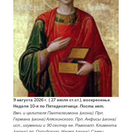
9 августа 2026 г. ( 27 июля ст.ст.), воскресенье.
Неделя 10-я по Пятидесятнице.
Поста нет.
Вмч. и целителя
Пантелеимона
(
икона
). Прп.
Германа
(
икона
) Аляскинского. Прп.
Анфисы
(
икона
)
исп., игумении и 90 сестер ее. Равноапп.
Климента
(
икона
), еп. Охридского,
Наума
(
икона
),
Саввы
,