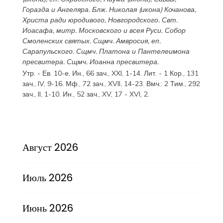
Горазда
и
Ангеляра
. Блж.
Николая
(
икона
) Кочанова,
Христа ради юродивого, Новгородского. Свт.
Иоасафа
, митр. Московского и всея Руси.
Собор
Смоленских святых
. Сщмч.
Амвросия
, еп.
Сарапульского. Сщмч.
Платона
и
Пантелеимона
пресвитера. Сщмч.
Иоанна
пресвитера.
Утр. - Ев. 10-е,
Ин., 66 зач., XXI, 1-14.
Лит. -
1 Кор., 131
зач., IV, 9-16.
Мф., 72 зач., XVII, 14-23.
Вмч.:
2 Тим., 292
зач., II, 1-10.
Ин., 52 зач., XV, 17 - XVI, 2.
Август 2026
Июль 2026
Июнь 2026