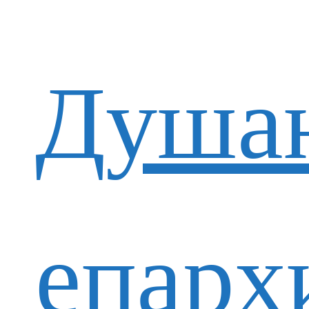
Душан
епарх