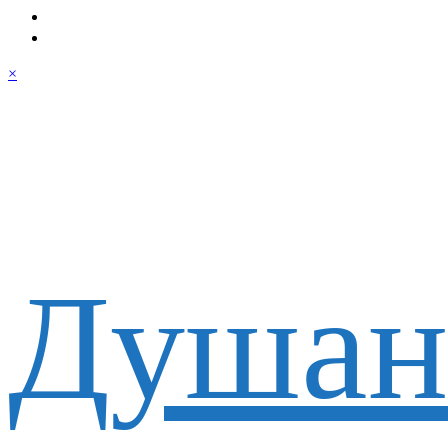
×
Душан