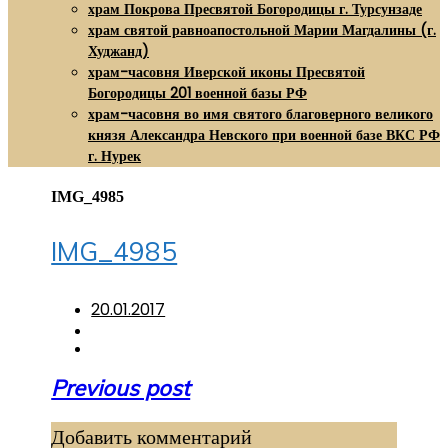
храм Покрова Пресвятой Богородицы г. Турсунзаде
храм святой равноапостольной Марии Магдалины (г.
Худжанд)
храм-часовня Иверской иконы Пресвятой
Богородицы 201 военной базы РФ
храм-часовня во имя святого благоверного великого
князя Александра Невского при военной базе ВКС РФ
г. Нурек
IMG_4985
IMG_4985
20.01.2017
Навигация
Previous post
по
Добавить комментарий
записям