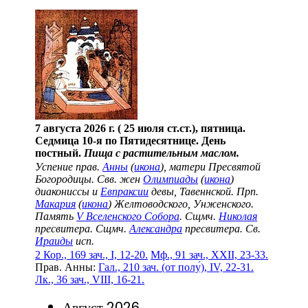
7 августа 2026 г. ( 25 июля ст.ст.), пятница.
Седмица 10-я по Пятидесятнице. День
постный.
Пища с растительным маслом.
Успение прав.
Анны
(
икона
), матери Пресвятой
Богородицы. Свв. жен
Олимпиады
(
икона
)
диакониссы и
Евпраксии
девы, Тавеннской. Прп.
Макария
(
икона
) Желтоводского, Унженского.
Память
V Вселенского Собора
. Сщмч.
Николая
пресвитера. Сщмч.
Александра
пресвитера. Св.
Ираиды
исп.
2 Кор., 169 зач., I, 12-20.
Мф., 91 зач., XXII, 23-33.
Прав. Анны:
Гал., 210 зач. (от полу́), IV, 22-31.
Лк., 36 зач., VIII, 16-21.
Август 2026