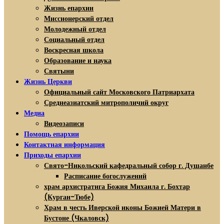
Жизнь епархии
Миссионерский отдел
Молодежный отдел
Социальный отдел
Воскресная школа
Образование и наука
Святыни
Жизнь Церкви
Официальный сайт Московского Патриархата
Среднеазиатский митрополичий округ
Медиа
Видеозаписи
Помощь епархии
Контактная информация
Приходы епархии
Свято-Никольский кафедральный собор г. Душанбе
Расписание богослужений
храм архистратига Божия Михаила г. Бохтар
(Курган-Тюбе)
Храм в честь Иверской иконы Божией Матери в
Бустоне (Чкаловск)