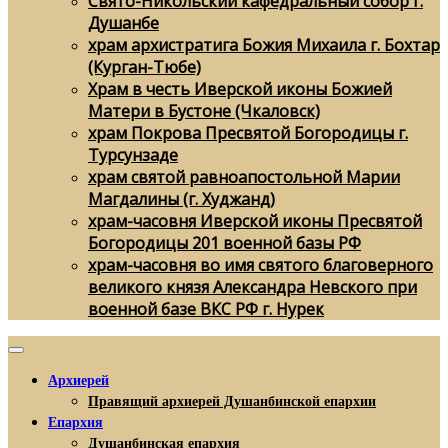
Свято-Никольский кафедральный собор г.
Душанбе
храм архистратига Божия Михаила г. Бохтар
(Курган-Тюбе)
Храм в честь Иверской иконы Божией
Матери в Бустоне (Чкаловск)
храм Покрова Пресвятой Богородицы г.
Турсунзаде
храм святой равноапостольной Марии
Магдалины (г. Худжанд)
храм-часовня Иверской иконы Пресвятой
Богородицы 201 военной базы РФ
храм-часовня во имя святого благоверного
великого князя Александра Невского при
военной базе ВКС РФ г. Нурек
Архиерей
Правящий архиерей Душанбинской епархии
Епархия
Душанбинская епархия