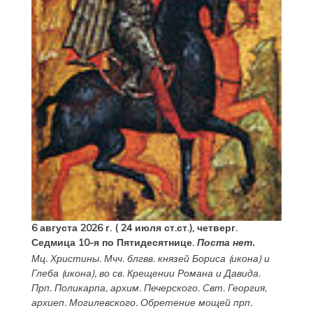
6 августа 2026 г. ( 24 июля ст.ст.), четверг.
Седмица 10-я по Пятидесятнице.
Поста нет.
Мц.
Христины
. Мчч. блгвв. князей
Бориса
(
икона
) и
Глеба
(
икона
), во св. Крещении Романа и Давида.
Прп.
Поликарпа
, архим. Печерского. Свт.
Георгия
,
архиеп. Могилевского. Обретение мощей прп.