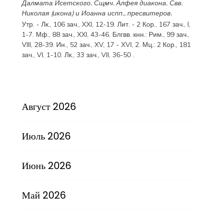
Далмата
Исетского. Сщмч.
Алфея
диакона. Свв.
Николая
(
икона
) и
Иоанна
испп., пресвитеров.
Утр. -
Лк., 106 зач., XXI, 12-19.
Лит. -
2 Кор., 167 зач., I,
1-7.
Мф., 88 зач., XXI, 43-46.
Блгвв. кнн.:
Рим., 99 зач.,
VIII, 28-39.
Ин., 52 зач., XV, 17 - XVI, 2.
Мц.:
2 Кор., 181
зач., VI, 1-10.
Лк., 33 зач., VII, 36-50
.
Август 2026
Июль 2026
Июнь 2026
Май 2026