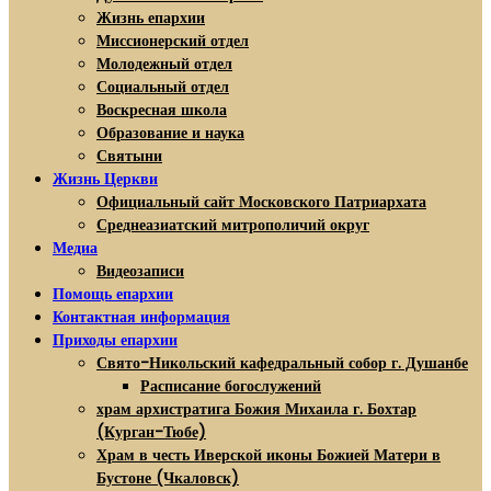
Жизнь епархии
Миссионерский отдел
Молодежный отдел
Социальный отдел
Воскресная школа
Образование и наука
Святыни
Жизнь Церкви
Официальный сайт Московского Патриархата
Среднеазиатский митрополичий округ
Медиа
Видеозаписи
Помощь епархии
Контактная информация
Приходы епархии
Свято-Никольский кафедральный собор г. Душанбе
Расписание богослужений
храм архистратига Божия Михаила г. Бохтар
(Курган-Тюбе)
Храм в честь Иверской иконы Божией Матери в
Бустоне (Чкаловск)