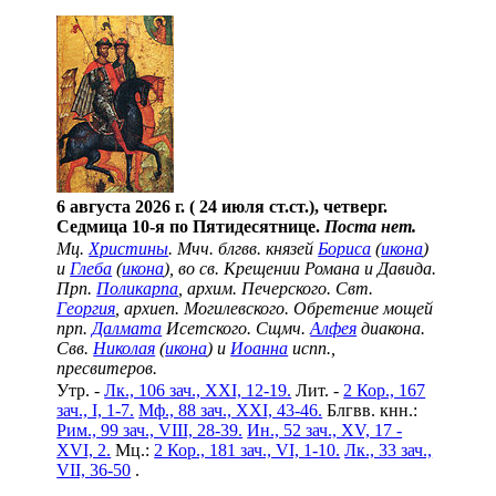
6 августа 2026 г. ( 24 июля ст.ст.), четверг.
Седмица 10-я по Пятидесятнице.
Поста нет.
Мц.
Христины
. Мчч. блгвв. князей
Бориса
(
икона
)
и
Глеба
(
икона
), во св. Крещении Романа и Давида.
Прп.
Поликарпа
, архим. Печерского. Свт.
Георгия
, архиеп. Могилевского. Обретение мощей
прп.
Далмата
Исетского. Сщмч.
Алфея
диакона.
Свв.
Николая
(
икона
) и
Иоанна
испп.,
пресвитеров.
Утр. -
Лк., 106 зач., XXI, 12-19.
Лит. -
2 Кор., 167
зач., I, 1-7.
Мф., 88 зач., XXI, 43-46.
Блгвв. кнн.:
Рим., 99 зач., VIII, 28-39.
Ин., 52 зач., XV, 17 -
XVI, 2.
Мц.:
2 Кор., 181 зач., VI, 1-10.
Лк., 33 зач.,
VII, 36-50
.