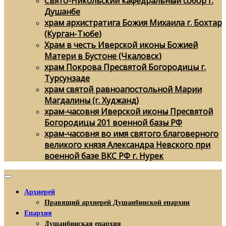
Свято-Никольский кафедральный собор г.
Душанбе
храм архистратига Божия Михаила г. Бохтар
(Курган-Тюбе)
Храм в честь Иверской иконы Божией
Матери в Бустоне (Чкаловск)
храм Покрова Пресвятой Богородицы г.
Турсунзаде
храм святой равноапостольной Марии
Магдалины (г. Худжанд)
храм-часовня Иверской иконы Пресвятой
Богородицы 201 военной базы РФ
храм-часовня во имя святого благоверного
великого князя Александра Невского при
военной базе ВКС РФ г. Нурек
Архиерей
Правящий архиерей Душанбинской епархии
Епархия
Душанбинская епархия