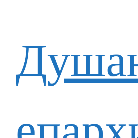
Душан
епарх