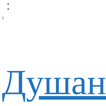
×
Душан