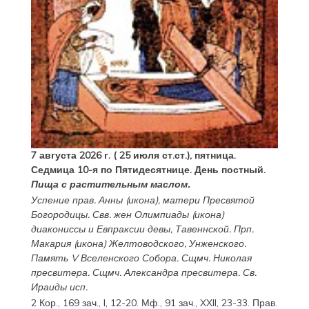
7 августа 2026 г. ( 25 июля ст.ст.), пятница.
Седмица 10-я по Пятидесятнице. День постный.
Пища с растительным маслом.
Успение прав.
Анны
(
икона
), матери Пресвятой
Богородицы. Свв. жен
Олимпиады
(
икона
)
диакониссы и
Евпраксии
девы, Тавеннской. Прп.
Макария
(
икона
) Желтоводского, Унженского.
Память
V Вселенского Собора
. Сщмч.
Николая
пресвитера. Сщмч.
Александра
пресвитера. Св.
Ираиды
исп.
2 Кор., 169 зач., I, 12-20.
Мф., 91 зач., XXII, 23-33.
Прав.