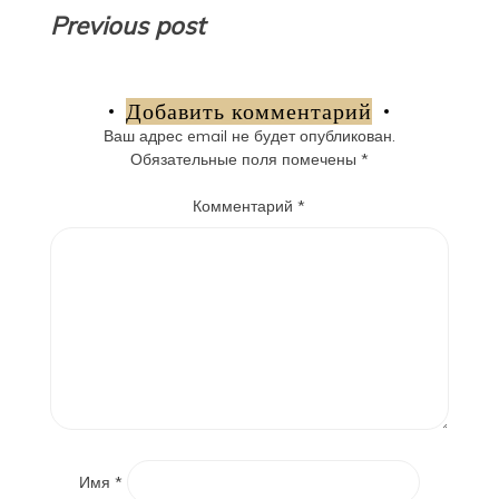
Навигация
Previous post
по
записям
Добавить комментарий
Ваш адрес email не будет опубликован.
Обязательные поля помечены
*
Комментарий
*
Имя
*