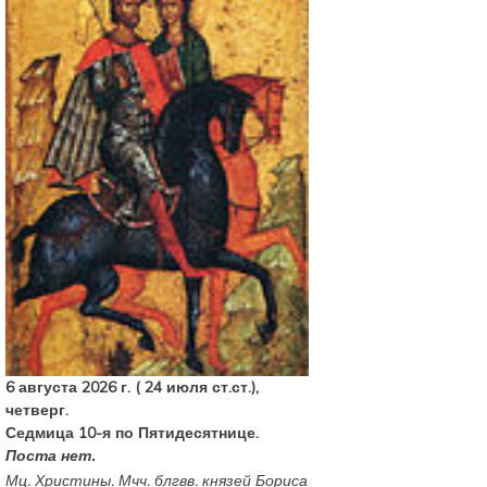
6 августа 2026 г. ( 24 июля ст.ст.),
четверг.
Седмица 10-я по Пятидесятнице.
Поста нет.
Мц.
Христины
. Мчч. блгвв. князей
Бориса