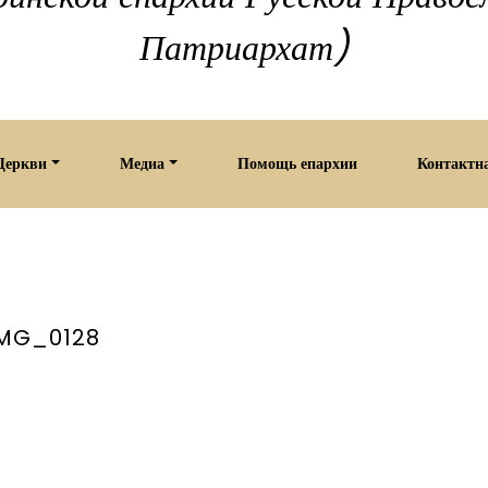
Патриархат)
Церкви
Медиа
Помощь епархии
Контактн
IMG_0128