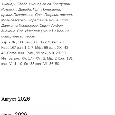
(
икона
) и
Глеба
(
икона
), во св. Крещении
Романа и Давида. Прп.
Поликарпа
,
архим. Печерского. Свт.
Георгия
, архиеп.
Могилевского. Обретение мощей прп.
Далмата
Исетского. Сщмч.
Алфея
диакона. Свв.
Николая
(
икона
) и
Иоанна
испп., пресвитеров.
Утр. -
Лк., 106 зач., XXI, 12-19.
Лит. -
2
Кор., 167 зач., I, 1-7.
Мф., 88 зач., XXI, 43-
46.
Блгвв. кнн.:
Рим., 99 зач., VIII, 28-39.
Ин., 52 зач., XV, 17 - XVI, 2.
Мц.:
2 Кор., 181
зач., VI, 1-10.
Лк., 33 зач., VII, 36-50
.
Август 2026
Июль 2026