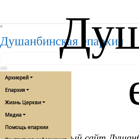
Душ
Skip
to
content
×
Душанбинская епархия
Архиерей
Епархия
Жизнь Церкви
Медиа
Помощь епархии
Официальный сайт Душанби