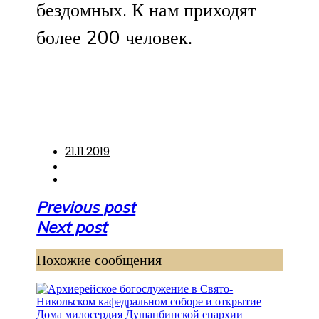
бездомных. К нам приходят
более 200 человек.
21.11.2019
Навигация
Previous post
по
Next post
записям
Похожие сообщения