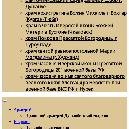
Свято-Никольский кафедральный собор г.
Душанбе
храм архистратига Божия Михаила г. Бохтар
(Курган-Тюбе)
Храм в честь Иверской иконы Божией
Матери в Бустоне (Чкаловск)
храм Покрова Пресвятой Богородицы г.
Турсунзаде
храм святой равноапостольной Марии
Магдалины (г. Худжанд)
храм-часовня Иверской иконы Пресвятой
Богородицы 201 военной базы РФ
храм-часовня во имя святого благоверного
великого князя Александра Невского при
военной базе ВКС РФ г. Нурек
Архиерей
Правящий архиерей Душанбинской епархии
Епархия
Душанбинская епархия