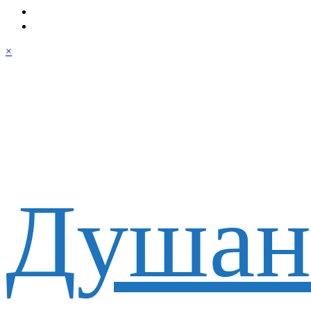
×
Душан