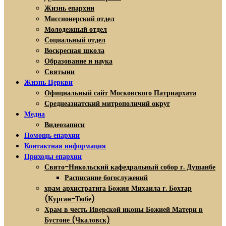
Жизнь епархии
Миссионерский отдел
Молодежный отдел
Социальный отдел
Воскресная школа
Образование и наука
Святыни
Жизнь Церкви
Официальный сайт Московского Патриархата
Среднеазиатский митрополичий округ
Медиа
Видеозаписи
Помощь епархии
Контактная информация
Приходы епархии
Свято-Никольский кафедральный собор г. Душанбе
Расписание богослужений
храм архистратига Божия Михаила г. Бохтар
(Курган-Тюбе)
Храм в честь Иверской иконы Божией Матери в
Бустоне (Чкаловск)