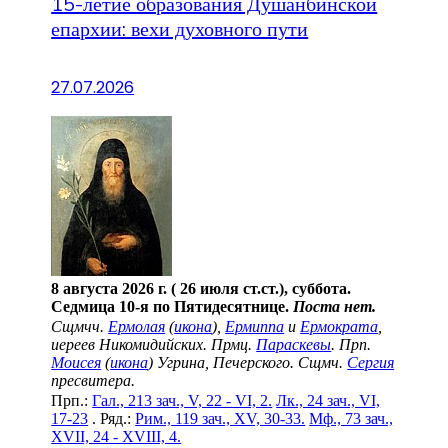
15-летие образования Душанбинской
епархии: вехи духовного пути
27.07.2026
8 августа 2026 г. ( 26 июля ст.ст.), суббота.
Седмица 10-я по Пятидесятнице.
Поста нет.
Сщмчч.
Ермолая
(
икона
),
Ермиппа
и
Ермократа
,
иереев Никомидийских. Прмц.
Параскевы
. Прп.
Моисея
(
икона
) Угрина, Печерского. Сщмч.
Сергия
пресвитера.
Прп.:
Гал., 213 зач., V, 22 - VI, 2.
Лк., 24 зач., VI,
17-23
. Ряд.:
Рим., 119 зач., XV, 30-33.
Мф., 73 зач.,
XVII, 24 - XVIII, 4.