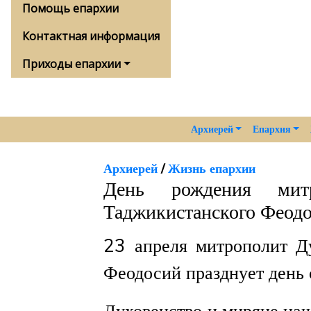
Помощь епархии
Контактная информация
Приходы епархии
Архиерей
Епархия
Архиерей
/
Жизнь епархии
День рождения мит
Таджикистанского Феод
23 апреля митрополит Д
Феодосий празднует день 
Духовенство и миряне на