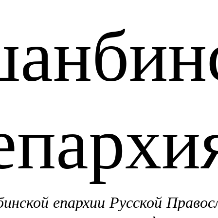
анбин
епархи
нской епархии Русской Правос