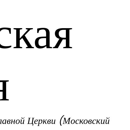
ская
я
лавной Церкви (Московский