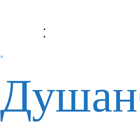
×
Душан