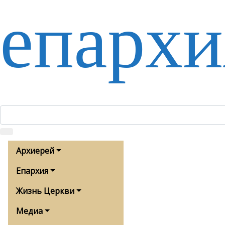
епархи
Архиерей
Епархия
Жизнь Церкви
Медиа