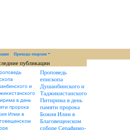
мация
Приходы епархии
следние публикации
Проповедь
епископа
Душанбинского и
Таджикистанского
Питирима в день
памяти пророка
Божия Илии в
Благовещенском
соборе Серафимо-