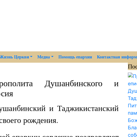
Жизнь Церкви
Медиа
Помощь епархии
Контактная инфор
По
рополита Душанбинского и
осия
ушанбинский и Таджикистанский
своего рождения.
шей епархии сердечно поздравляют