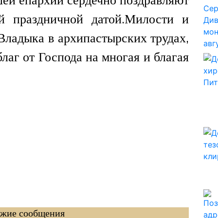
й праздничной датой.Милости и
Владыка в архипастырских трудах,
благ от Господа на многая и благая
жие сообщения