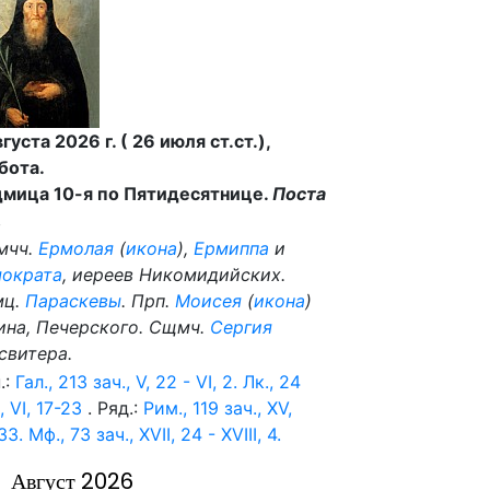
вгуста 2026 г. ( 26 июля ст.ст.),
бота.
мица 10-я по Пятидесятнице.
Поста
.
мчч.
Ермолая
(
икона
),
Ермиппа
и
ократа
, иереев Никомидийских.
мц.
Параскевы
. Прп.
Моисея
(
икона
)
ина, Печерского. Сщмч.
Сергия
свитера.
.:
Гал., 213 зач., V, 22 - VI, 2.
Лк., 24
, VI, 17-23
. Ряд.:
Рим., 119 зач., XV,
33.
Мф., 73 зач., XVII, 24 - XVIII, 4.
Август 2026