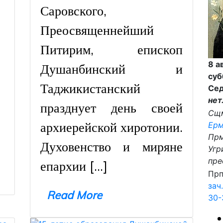
Саровского,
Преосвященнейший
Питирим, епископ
8 а
Душанбинский и
суб
Таджикистанский
Сед
нет
празднует день своей
Сщ
архиерейской хиротонии.
Ерм
Пр
Духовенство и миряне
Угр
пре
епархии […]
Прп
зач.
Read More
30-