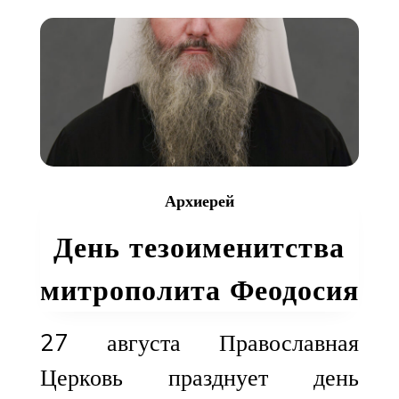
митрополиту
Ташкентскому
и
Узбекистанско
Викентию
в
Свято-
Успенском
кафедральном
соборе
Архиерей
г.
День тезоименитства
Ташкента
митрополита Феодосия
27 августа Православная
Церковь празднует день