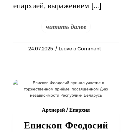
епархией, выражением […]
читать далее
on
24.07.2025
/ Leave a Comment
Постановлени
Синода
Русской
Православной
Церкви
епископ
Феодосий
назначен
Архиерей
/
Епархия
митрополитом
Самарским
Епископ Феодосий
и