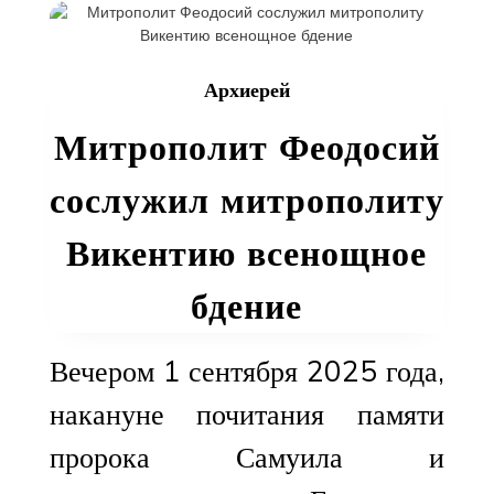
летний
юбилей
архиерейской
Архиерей
хиротонии
Митрополит Феодосий
сослужил митрополиту
Викентию всенощное
бдение
Вечером 1 сентября 2025 года,
накануне почитания памяти
пророка Самуила и