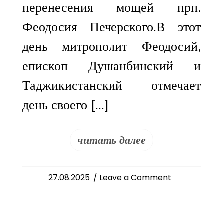
перенесения мощей прп.
Феодосия Печерского.В этот
день митрополит Феодосий,
епископ Душанбинский и
Таджикистанский отмечает
день своего […]
читать далее
on
27.08.2025
/ Leave a Comment
День
тезоименитств
митрополита