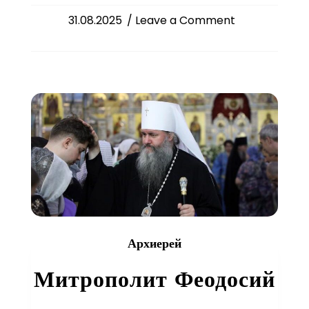
on
31.08.2025
/ Leave a Comment
Митрополит
Феодосий
сослужил
митрополиту
Викентию
Божественную
литургию
в
Свято-
Успенском
соборе
Ташкента
Архиерей
Митрополит Феодосий