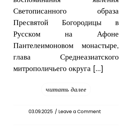
Светописанного образа
Пресвятой Богородицы в
Русском на Афоне
Пантелеимоновом монастыре,
глава Среднеазиатского
митрополичьего округа […]
читать далее
on
03.09.2025
/ Leave a Comment
Сонм
архипастырей