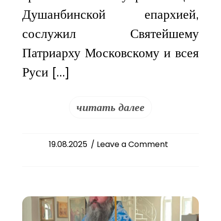
Душанбинской епархией,
сослужил Святейшему
Патриарху Московскому и всея
Руси […]
читать далее
on
19.08.2025
/ Leave a Comment
Епископ
Феодосий
возведён
в
сан
митрополита