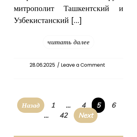
митрополит Ташкентский и
Узбекистанский […]
читать далее
on
28.06.2025
/ Leave a Comment
Епископ
Феодосий
принял
участие
в
Пагинация
Назад
1
…
4
5
6
освящении
записей
…
42
Next
храма
в
г.Ташкент