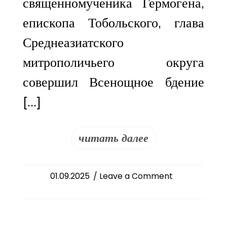
священномученика Гермогена,
епископа Тобольского, глава
Среднеазиатского
митрополичьего округа
совершил Всенощное бдение
[…]
читать далее
on
01.09.2025
/ Leave a Comment
Митрополит
Феодосий
сослужил
митрополиту