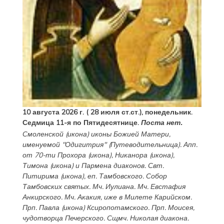
10 августа 2026 г. ( 28 июля ст.ст.), понедельник.
Седмица 11-я по Пятидесятнице.
Поста нет.
Смоленской
(
икона
) иконы Божией Матери,
именуемой "Одигитрия" (Путеводительница). Апп.
от 70-ти
Прохора
(
икона
),
Никанора
(
икона
),
Тимона
(
икона
) и
Пармена
диаконов. Свт.
Питирима
(
икона
), еп. Тамбовского.
Собор
Тамбовских святых. Мч.
Иулиана
. Мч.
Евстафия
Анкирского. Мч.
Акакия
, иже в Милете Карийском.
Прп.
Павла
(
икона
) Ксиропотамского. Прп.
Моисея
,
чудотворца Печерского. Сщмч.
Николая
диакона.