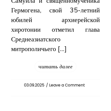
Самуила и священномученика
Гермогена, свой 35-летний
юбилей архиерейской
хиротонии отметил глава
Среднеазиатского
митрополичьего […]
читать далее
on
03.09.2025
/ Leave a Comment
Митрополит
Викентий
отметил
35-