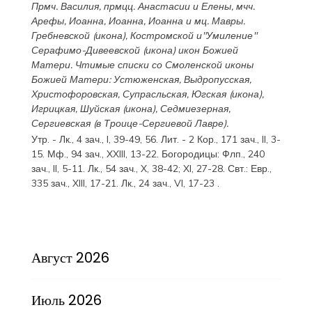
Прмч.
Василия
, прмцц.
Анастасии
и
Елены
, мчч.
Арефы
,
Иоанна
,
Иоанна
,
Иоанна
и мц.
Мавры
.
Гребневской
(
икона
),
Костромской
и"Умиление"
Серафимо-Дивеевской
(
икона
) икон Божией
Матери. Чтимые списки со Смоленской иконы
Божией Матери:
Устюженская
,
Выдропусская
,
Христофоровская
,
Супрасльская
,
Югская
(
икона
),
Игрицкая
,
Шуйская
(
икона
),
Седмиезерная
,
Сергиевская
(в Троице-Сергиевой Лавре).
Утр. -
Лк., 4 зач., I, 39-49, 56.
Лит. -
2 Кор., 171 зач., II, 3-
15.
Мф., 94 зач., XXIII, 13-22.
Богородицы:
Флп., 240
зач., II, 5-11.
Лк., 54 зач., X, 38-42; XI, 27-28.
Свт.:
Евр.,
335 зач., XIII, 17-21.
Лк., 24 зач., VI, 17-23
.
Август 2026
Июль 2026