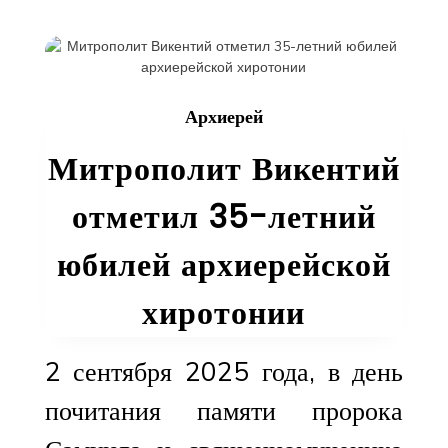
совершил
литургию
в
комплексе
Синода
Архиерей
Среднеазиатск
митрополичьег
Митрополит Викентий
округа
отметил 35-летний
юбилей архиерейской
хиротонии
2 сентября 2025 года, в день
почитания памяти пророка