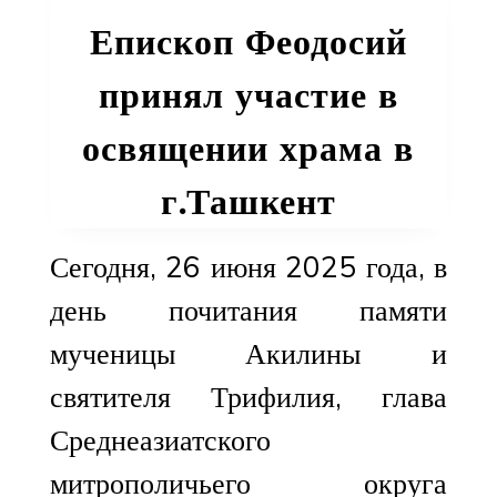
Дню
Епископ Феодосий
независимости
Республики
принял участие в
Беларусь
освящении храма в
г.Ташкент
Сегодня, 26 июня 2025 года, в
день почитания памяти
мученицы Акилины и
святителя Трифилия, глава
Среднеазиатского
митрополичьего округа