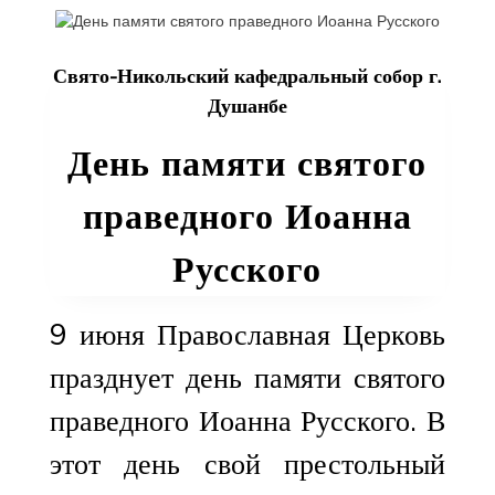
в
работе
Свято-Никольский кафедральный собор г.
IX
Международн
Душанбе
чтений
День памяти святого
памяти
святителя
праведного Иоанна
Луки
(Войно-
Русского
Ясенецкого)
в
Ташкенте
9 июня Православная Церковь
празднует день памяти святого
праведного Иоанна Русского. В
этот день свой престольный