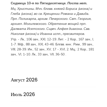
Седмица 10-я по Пятидесятнице.
Поста нет.
Мц.
Христины
. Мчч. блгвв. князей
Бориса
(
икона
) и
Глеба
(
икона
), во св. Крещении Романа и Давида.
Прп.
Поликарпа
, архим. Печерского. Свт.
Георгия
,
архиеп. Могилевского. Обретение мощей прп.
Далмата
Исетского. Сщмч.
Алфея
диакона. Свв.
Николая
(
икона
) и
Иоанна
испп., пресвитеров.
Утр. -
Лк., 106 зач., XXI, 12-19.
Лит. -
2 Кор., 167 зач., I,
1-7.
Мф., 88 зач., XXI, 43-46.
Блгвв. кнн.:
Рим., 99 зач.,
VIII, 28-39.
Ин., 52 зач., XV, 17 - XVI, 2.
Мц.:
2 Кор., 181
зач., VI, 1-10.
Лк., 33 зач., VII, 36-50
.
Август 2026
Июль 2026