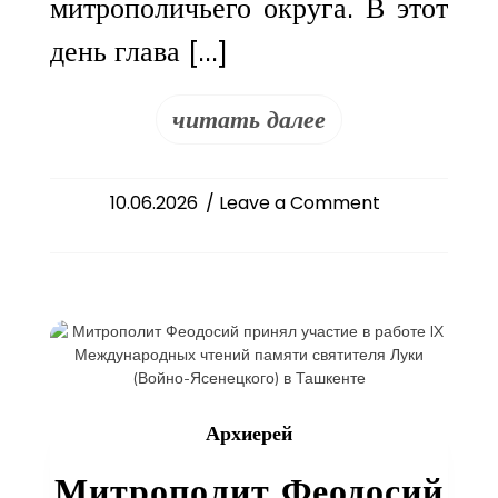
митрополичьего округа. В этот
день глава […]
читать далее
on
10.06.2026
/ Leave a Comment
Митрополит
Феодосий
сослужил
главе
Среднеазиатск
митрополичьег
округа
митрополиту
Архиерей
Викентию
в
Митрополит Феодосий
день