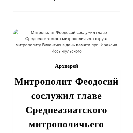
Юбилей
иерейской
хиротонии
клирика
епархии
Архиерей
Митрополит Феодосий
сослужил главе
Среднеазиатского
митрополичьего