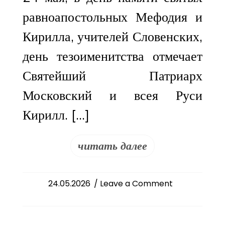
равноапостольных Мефодия и
Кирилла, учителей Словенских,
день тезоименитства отмечает
Святейший Патриарх
Московский и всея Руси
Кирилл. […]
читать далее
on
24.05.2026
/ Leave a Comment
День
тезоименитств
Святейшего