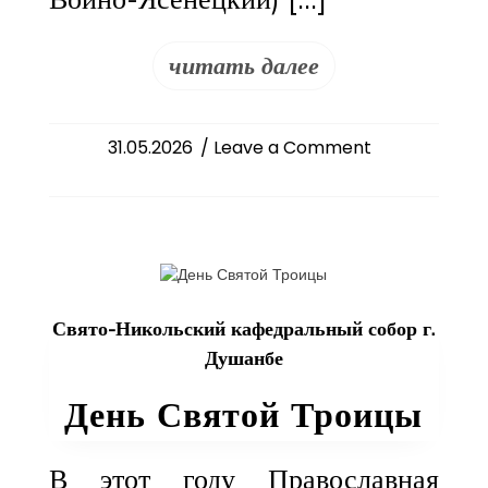
читать далее
on
31.05.2026
/ Leave a Comment
Годовщина
архиерейской
хиротонии
святителя
Луки
Крымского
Свято-Никольский кафедральный собор г.
Душанбе
День Святой Троицы
В этот году Православная