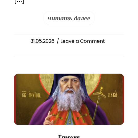
читать далее
on
31.05.2026
/ Leave a Comment
Международн
День
защиты
детей
отпраздновали
в
Славянском
культурно-
просветительс
центре
Епархия