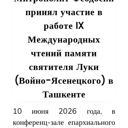
памяти
принял участие в
прп.
Ираклия
работе IX
Иссыккульског
Международных
чтений памяти
святителя Луки
(Войно-Ясенецкого) в
Ташкенте
10 июня 2026 года, в
конференц-зале епархиального