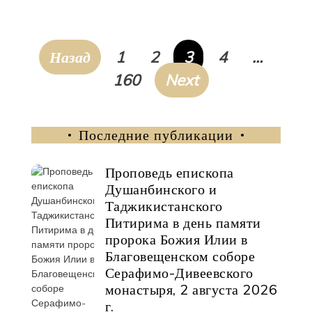
Петербурга
посетила
Свято-
Пагинация
Назад
1
2
3
4
…
Никольский
записей
160
Next
кафедральный
собор
Последние публикации
Проповедь епископа
Душанбинского и
Таджикистанского
Питирима в день памяти
пророка Божия Илии в
Благовещенском соборе
Серафимо-Дивеевского
монастыря, 2 августа 2026
г.