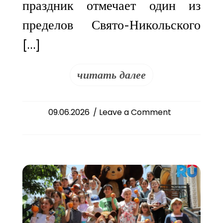
праздник отмечает один из
пределов Свято-Никольского
[…]
читать далее
on
09.06.2026
/ Leave a Comment
День
памяти
святого
праведного
Иоанна
Русского