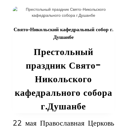
Патриарха
Московского
и
всея
Свято-Никольский кафедральный собор г.
Руси
Душанбе
Кирилла
Престольный
праздник Свято-
Никольского
кафедрального собора
г.Душанбе
22 мая Православная Церковь