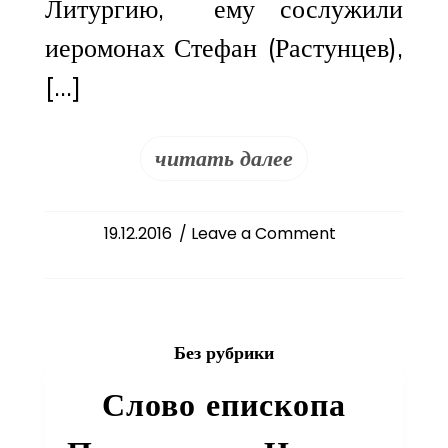
Литургию, ему сослужили
иеромонах Стефан (Растунцев),
[…]
читать далее
on
19.12.2016
/ Leave a Comment
Престольный
праздник
в
Душанбинском
Без рубрики
кафедральном
Свято-
Слово епископа
Никольском
соборе.