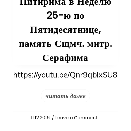
Питирима в Неделю
25-ю по
Пятидесятнице,
память Сщмч. митр.
Серафима
https://youtu.be/Qnr9qbIxSU8
читать далее
on
11.12.2016
/ Leave a Comment
Слово