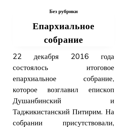
прошло
Без рубрики
заседание
зимней
Епархиальное
сессии
Синода
собрание
Среднеазиатско
митрополичьег
округа.
22 декабря 2016 года
состоялось итоговое
епархиальное собрание,
которое возглавил епископ
Душанбинский и
Таджикистанский Питирим. На
собрании присутствовали,