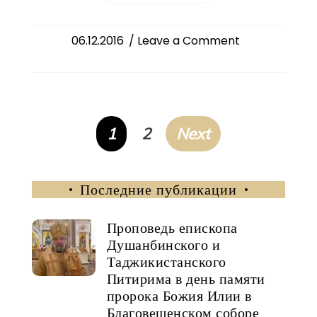
on
06.12.2016
/ Leave a Comment
Престольный
праздник
в
храме-
часовне
Пагинация
1
2
Next
в
записей
честь
святого
Последние публикации
благоверного
князя
Проповедь епископа
Александра
Душанбинского и
Невского.
Таджикистанского
Питирима в день памяти
пророка Божия Илии в
Благовещенском соборе