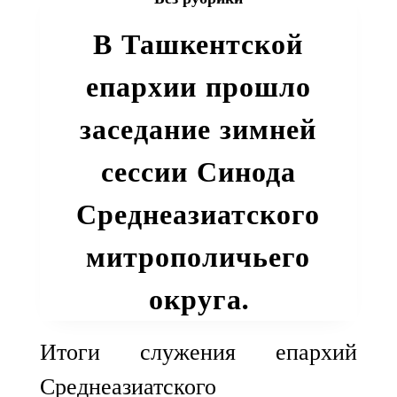
Литургию
В Ташкентской
в
главном
епархии прошло
храме
Округа
заседание зимней
сессии Синода
Среднеазиатского
митрополичьего
округа.
Итоги служения епархий
Среднеазиатского