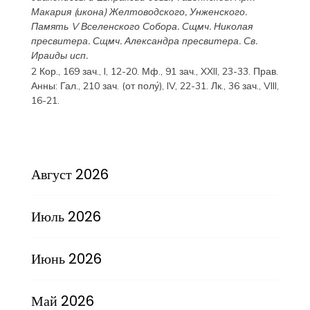
Макария
(
икона
) Желтоводского, Унженского.
Память
V Вселенского Собора
. Сщмч.
Николая
пресвитера. Сщмч.
Александра
пресвитера. Св.
Ираиды
исп.
2 Кор., 169 зач., I, 12-20.
Мф., 91 зач., XXII, 23-33.
Прав.
Анны:
Гал., 210 зач. (от полу́), IV, 22-31.
Лк., 36 зач., VIII,
16-21.
Август 2026
Июль 2026
Июнь 2026
Май 2026