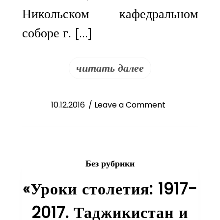
Никольском кафедральном
соборе г. […]
читать далее
on
10.12.2016
/ Leave a Comment
Празднование
иконы
Божией
Матери
Без рубрики
«Знамение»
«Уроки столетия: 1917-
2017. Таджикистан и