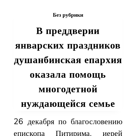
и
Таджикистанск
Без рубрики
принял
участие
В преддверии
в
заседании
январских праздников
Священного
Синода
душанбинская епархия
Русской
Православной
оказала помощь
Церкви
многодетной
нуждающейся семье
26 декабря по благословению
епископа Питирима, иерей