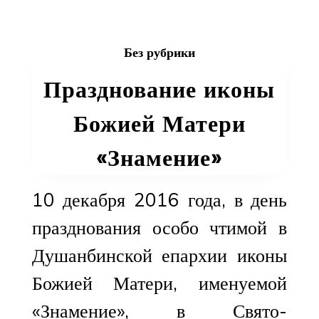
епископа
Питирима
в
Без рубрики
Неделю
25-
Празднование иконы
ю
по
Божией Матери
Пятидесятнице,
память
«Знамение»
Сщмч.
митр.
Серафима
10 декабря 2016 года, в день
празднования особо чтимой в
Душанбинской епархии иконы
Божией Матери, именуемой
«Знамение», в Свято-