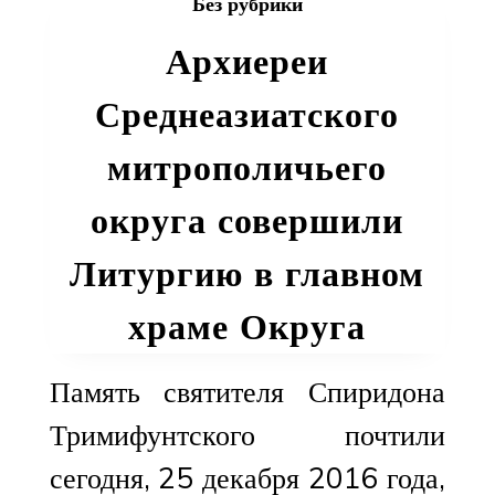
Без рубрики
праздников
душанбинская
Архиереи
епархия
оказала
Среднеазиатского
помощь
многодетной
митрополичьего
нуждающейся
семье
округа совершили
Литургию в главном
храме Округа
Память святителя Спиридона
Тримифунтского почтили
сегодня, 25 декабря 2016 года,