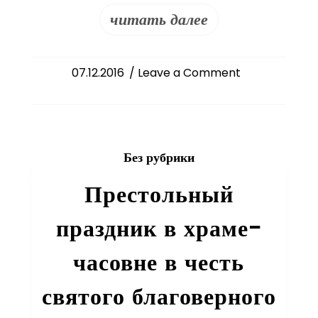
читать далее
on
07.12.2016
/ Leave a Comment
«Уроки
столетия:
1917-
2017.
Без рубрики
Таджикистан
и
Престольный
Средняя
Азия».
праздник в храме-
часовне в честь
святого благоверного