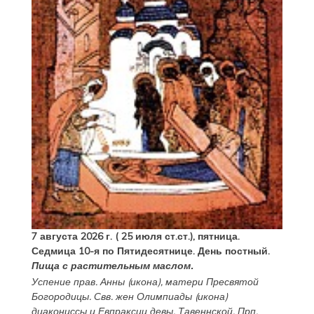
7 августа 2026 г. ( 25 июля ст.ст.), пятница.
Седмица 10-я по Пятидесятнице. День постный.
Пища с растительным маслом.
Успение прав.
Анны
(
икона
), матери Пресвятой
Богородицы. Свв. жен
Олимпиады
(
икона
)
диакониссы и
Евпраксии
девы, Тавеннской. Прп.