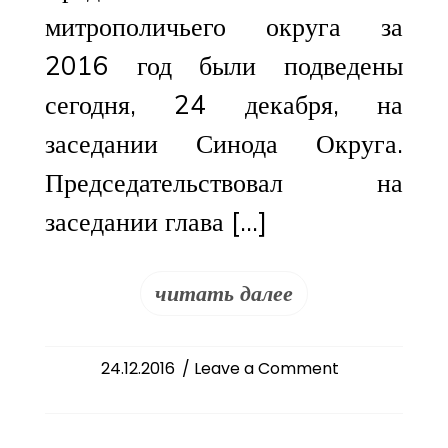
митрополичьего округа за
2016 год были подведены
сегодня, 24 декабря, на
заседании Синода Округа.
Председательствовал на
заседании глава […]
читать далее
on
24.12.2016
/ Leave a Comment
В
Ташкентской
епархии