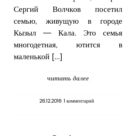
Сергий Волчков посетил
семью, живущую в городе
Кызыл — Кала. Это семья
многодетная, ютится в
маленькой […]
читать далее
к
26.12.2016
1 комментарий
записи
В
преддверии
январских