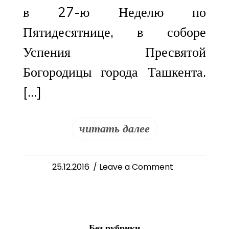
в 27-ю Неделю по
Пятидесятнице, в соборе
Успения Пресвятой
Богородицы города Ташкента.
[…]
читать далее
on
25.12.2016
/ Leave a Comment
Архиереи
Среднеазиатско
митрополичьег
округа
Без рубрики
совершили