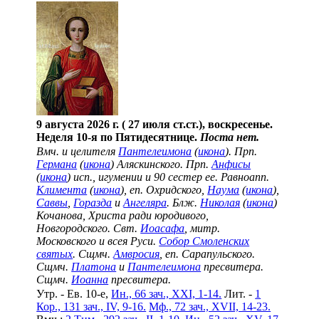
9 августа 2026 г. ( 27 июля ст.ст.), воскресенье.
Неделя 10-я по Пятидесятнице.
Поста нет.
Вмч. и целителя
Пантелеимона
(
икона
). Прп.
Германа
(
икона
) Аляскинского. Прп.
Анфисы
(
икона
) исп., игумении и 90 сестер ее. Равноапп.
Климента
(
икона
), еп. Охридского,
Наума
(
икона
),
Саввы
,
Горазда
и
Ангеляра
. Блж.
Николая
(
икона
)
Кочанова, Христа ради юродивого,
Новгородского. Свт.
Иоасафа
, митр.
Московского и всея Руси.
Собор Смоленских
святых
. Сщмч.
Амвросия
, еп. Сарапульского.
Сщмч.
Платона
и
Пантелеимона
пресвитера.
Сщмч.
Иоанна
пресвитера.
Утр. - Ев. 10-е,
Ин., 66 зач., XXI, 1-14.
Лит. -
1
Кор., 131 зач., IV, 9-16.
Мф., 72 зач., XVII, 14-23.