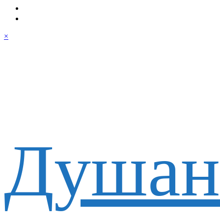
×
Душан