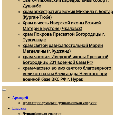
Свято-Никольский кафедральный собор г.
Душанбе
храм архистратига Божия Михаила г. Бохтар
(Курган-Тюбе)
Храм в честь Иверской иконы Божией
Матери в Бустоне (Чкаловск)
храм Покрова Пресвятой Богородицы г.
Турсунзаде
храм святой равноапостольной Марии
Магдалины (г. Худжанд)
храм-часовня Иверской иконы Пресвятой
Богородицы 201 военной базы РФ
храм-часовня во имя святого благоверного
великого князя Александра Невского при
военной базе ВКС РФ г. Нурек
Архиерей
Правящий архиерей Душанбинской епархии
Епархия
Душанбинская епархия