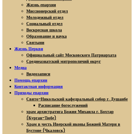
Жизнь епархии
Миссионерский отдел
Молодежный отдел
Социальный отдел
Воскресная школа
Образование и наука
Святыни
Жизнь Церкви
Официальный сайт Московского Патриархата
Среднеазиатский митрополичий округ
Медиа
Видеозаписи
Помощь епархии
Контактная информация
Приходы епархии
Свято-Никольский кафедральный собор г. Душанбе
Расписание богослужений
храм архистратига Божия Михаила г. Бохтар
(Курган-Тюбе)
Храм в честь Иверской иконы Божией Матери в
Бустоне (Чкаловск)