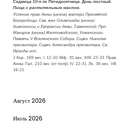
Седмица 10-я по Пятидесятнице. День постный.
Пища с растительным маслом.
Успение прав.
Анны
(
икона
), матери Пресвятой
Богородицы. Свв. жен
Олимпиады
(
икона
)
диакониссы и
Евпраксии
девы, Тавеннской. Прп.
Макария
(
икона
) Желтоводского, Унженского.
Память
V Вселенского Собора
. Сщмч.
Николая
пресвитера. Сщмч.
Александра
пресвитера. Св.
Ираиды
исп.
2 Кор., 169 зач., I, 12-20.
Мф., 91 зач., XXII, 23-33.
Прав.
Анны:
Гал., 210 зач. (от полу́), IV, 22-31.
Лк., 36 зач., VIII,
16-21.
Август 2026
Июль 2026