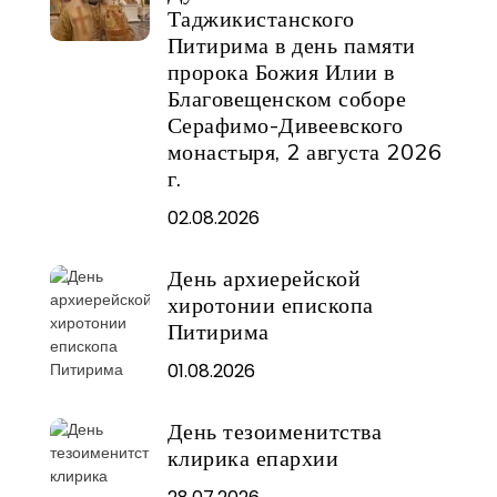
сонмом
Таджикистанского
архипастырей
Питирима в день памяти
Высокопреосв
пророка Божия Илии в
Артемию,
Благовещенском соборе
митрополиту
Серафимо-Дивеевского
Хабаровскому
монастыря, 2 августа 2026
и
г.
Приамурскому
02.08.2026
День архиерейской
хиротонии епископа
Питирима
01.08.2026
День тезоименитства
клирика епархии