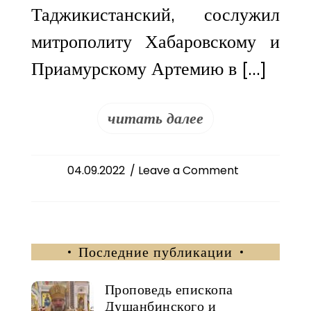
Таджикистанский, сослужил
митрополиту Хабаровскому и
Приамурскому Артемию в […]
читать далее
on
04.09.2022
/ Leave a Comment
Преосвященн
епископ
Душанбински
и
Последние публикации
Таджикистанс
Павел
сослужил
Проповедь епископа
с
Душанбинского и