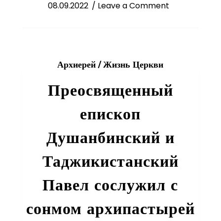
on
08.09.2022
/ Leave a Comment
Епископ
Павел
принял
участие
Архиерей
/
Жизнь Церкви
в
работе
Преосвященный
Синода
Среднеазиатск
епископ
митрополичьег
округа
Душанбинский и
Таджикистанский
Павел сослужил с
сонмом архипастырей