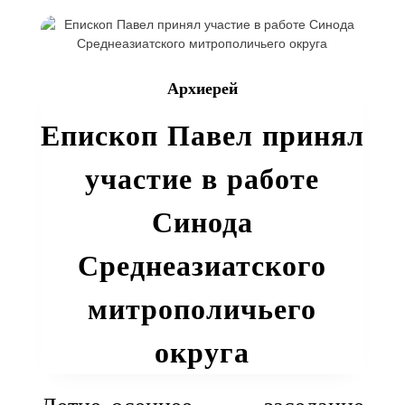
храма
Иверской
иконы
при
Архиерей
201-
й
Епископ Павел принял
базе
поздравили
участие в работе
танкистов
с
Синода
профессиональ
праздником
Среднеазиатского
митрополичьего
округа