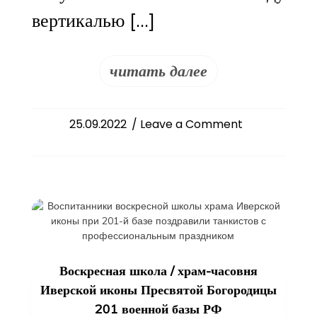
вертикалью […]
читать далее
on
25.09.2022
/ Leave a Comment
В
Славянском
Культурно-
просветительс
центре
г.Душанбе
состоялась
лекция
Воскресная школа
/
храм-часовня
профессора
Иверской иконы Пресвятой Богородицы
Кубанского
201 военной базы РФ
государственн