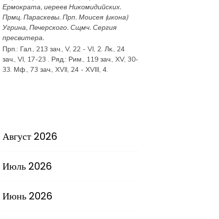
Ермократа
, иереев Никомидийских.
Прмц.
Параскевы
. Прп.
Моисея
(
икона
)
Угрина, Печерского. Сщмч.
Сергия
пресвитера.
Прп.:
Гал., 213 зач., V, 22 - VI, 2.
Лк., 24
зач., VI, 17-23
. Ряд.:
Рим., 119 зач., XV, 30-
33.
Мф., 73 зач., XVII, 24 - XVIII, 4.
Август 2026
Июль 2026
Июнь 2026