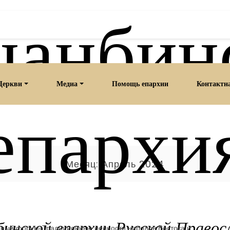
анбин
Церкви
Медиа
Помощь епархии
Контактн
епархи
Месяц:
Апрель 2024
нской епархии Русской Правос