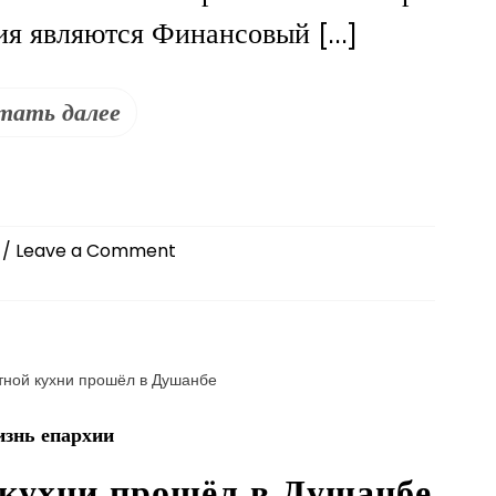
ия являются Финансовый […]
тать далее
on
/ Leave a Comment
Международный
культурно-
цивилизационный
форум«Традиционные
ценности
народов
знь епархии
Востока
и
 кухни прошёл в Душанбе
современный