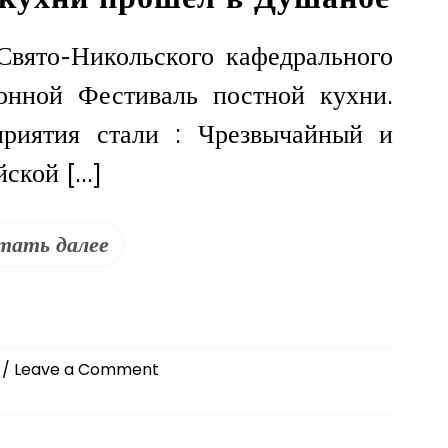
мир»
прошёл
Свято-Никольского кафедрального
в
ионной Фестиваль постной кухни.
Душанбе
риятия стали : Чрезвычайный и
ской […]
тать далее
on
/ Leave a Comment
Фестиваль
постной
кухни