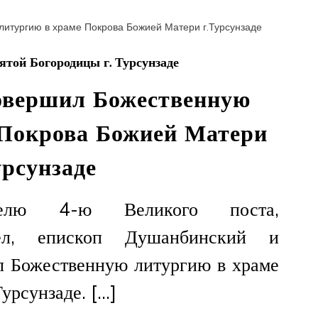
прошёл
в
Душанбе
той Богородицы г. Турсунзаде
овершил Божественную
 Покрова Божией Матери
урсунзаде
лю 4-ю Великого поста,
ел, епископ Душанбинский и
л Божественную литургию в храме
урсунзаде. […]