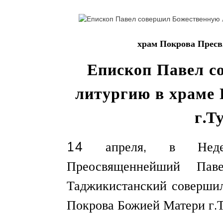
храм Покрова Пресвя
Епископ Павел с
литургию в храме
г.Т
14 апреля, в Неде
Преосвященнейший Пав
Таджикистанский соверши
Покрова Божией Матери г.Т