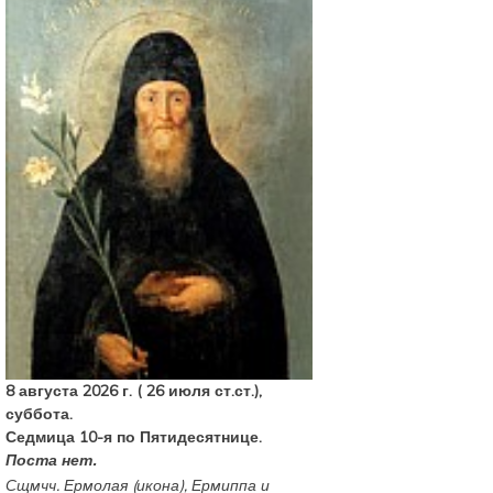
8 августа 2026 г. ( 26 июля ст.ст.),
суббота.
Седмица 10-я по Пятидесятнице.
Поста нет.
Сщмчч.
Ермолая
(
икона
),
Ермиппа
и