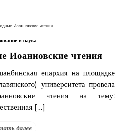
Павел
совершил
Божественную
литургию
в
ование и наука
храме
Иверской
е Иоанновские чтения
иконы
Божией
Матери
анбинская епархия на площадке
201-
лавянского) университета провела
й
Российской
анновские чтения на тему:
военной
базы
ественная […]
тать далее