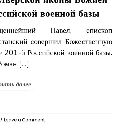
ссийской военной базы
еннейший Павел, епископ
танский совершил Божественную
е 201-й Российской военной базы.
Роман […]
тать далее
on
/ Leave a Comment
Епископ