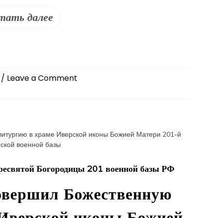
тать далее
on
/ Leave a Comment
Епископ
Павел
совершил
Божественную
литургию
в
храме
ресвятой Богородицы 201 военной базы РФ
Покрова
Божией
овершил Божественную
Матери
г.Турсунзаде
 Иверской иконы Божией