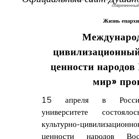
Жизнь епарх
Междунаро
цивилизационны
ценности народов
мир» про
15 апреля в Российс
университете состоял
культурно-цивилизаци
ценности народов Во