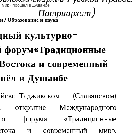
Патриархат)
ии
/
Образование и наука
дный культурно-
й форум«Традиционные
 Востока и современный
шёл в Душанбе
ко-Таджикском (Славянском)
ось открытие Международного
онного форума «Традиционные
стока и современный мир».