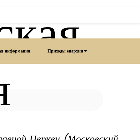
ская
ая информация
Приходы епархии
я
лавной Церкви (Московский