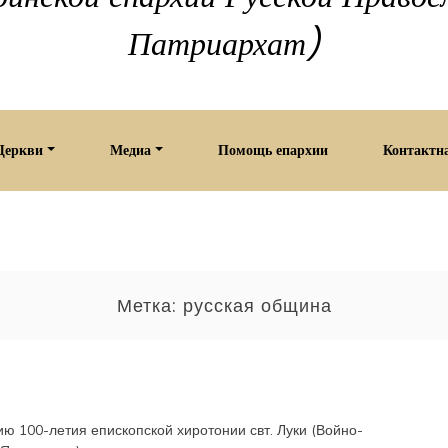
Патриархат)
Церкви
Медиа
Помощь епархии
Контактн
Метка:
русская община