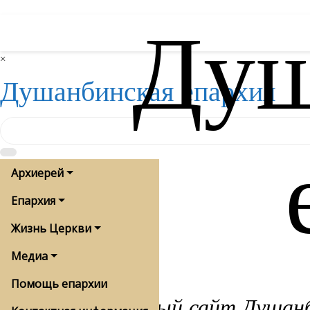
Душ
Skip
to
content
×
Душанбинская епархия
Архиерей
Епархия
Жизнь Церкви
Медиа
Помощь епархии
Официальный сайт Душанби