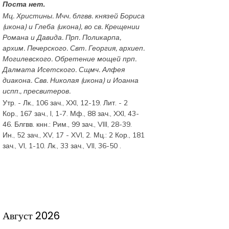
Поста нет.
Мц.
Христины
. Мчч. блгвв. князей
Бориса
(
икона
) и
Глеба
(
икона
), во св. Крещении
Романа и Давида. Прп.
Поликарпа
,
архим. Печерского. Свт.
Георгия
, архиеп.
Могилевского. Обретение мощей прп.
Далмата
Исетского. Сщмч.
Алфея
диакона. Свв.
Николая
(
икона
) и
Иоанна
испп., пресвитеров.
Утр. -
Лк., 106 зач., XXI, 12-19.
Лит. -
2
Кор., 167 зач., I, 1-7.
Мф., 88 зач., XXI, 43-
46.
Блгвв. кнн.:
Рим., 99 зач., VIII, 28-39.
Ин., 52 зач., XV, 17 - XVI, 2.
Мц.:
2 Кор., 181
зач., VI, 1-10.
Лк., 33 зач., VII, 36-50
.
Август 2026