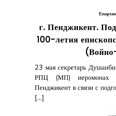
Епархи
г. Пенджикент. По
100-летия епископс
(Войно
23 мая секретарь Душанби
РПЦ (МП) иеромонах В
Пенджикент в связи с подг
[…]