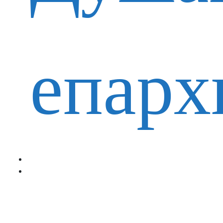
епарх