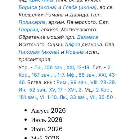
Бориса
(
икона
) и
Глеба
(
икона
), во св.
Крещении Романа и Давида. Прп.
Поликарпа
, архим. Печерского. Свт.
Георгия
, архиеп. Могилевского.
Обретение мощей прп.
Далмата
Исетского. Сщмч.
Алфея
диакона. Свв.
Николая
(
икона
) и
Иоанна
испп.,
пресвитеров.
Утр. -
Лк., 106 зач., XXI, 12-19.
Лит. -
2
Кор., 167 зач., I, 1-7.
Мф., 88 зач., XXI, 43-
46.
Блгвв. кнн.:
Рим., 99 зач., VIII, 28-39.
Ин., 52 зач., XV, 17 - XVI, 2.
Мц.:
2 Кор.,
181 зач., VI, 1-10.
Лк., 33 зач., VII, 36-50
.
Август 2026
Июль 2026
Июнь 2026
Май 2026