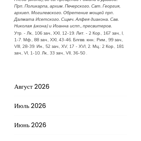
Прп.
Поликарпа
, архим. Печерского. Свт.
Георгия
,
архиеп. Могилевского. Обретение мощей прп.
Далмата
Исетского. Сщмч.
Алфея
диакона. Свв.
Николая
(
икона
) и
Иоанна
испп., пресвитеров.
Утр. -
Лк., 106 зач., XXI, 12-19.
Лит. -
2 Кор., 167 зач., I,
1-7.
Мф., 88 зач., XXI, 43-46.
Блгвв. кнн.:
Рим., 99 зач.,
VIII, 28-39.
Ин., 52 зач., XV, 17 - XVI, 2.
Мц.:
2 Кор., 181
зач., VI, 1-10.
Лк., 33 зач., VII, 36-50
.
Август 2026
Июль 2026
Июнь 2026