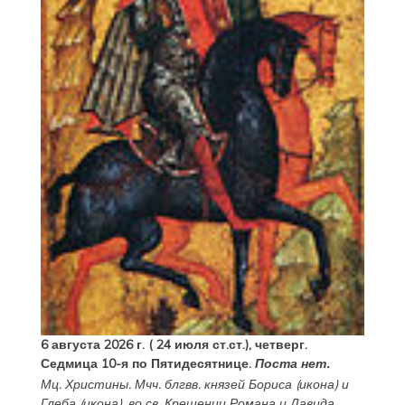
6 августа 2026 г. ( 24 июля ст.ст.), четверг.
Седмица 10-я по Пятидесятнице.
Поста нет.
Мц.
Христины
. Мчч. блгвв. князей
Бориса
(
икона
) и
Глеба
(
икона
), во св. Крещении Романа и Давида.