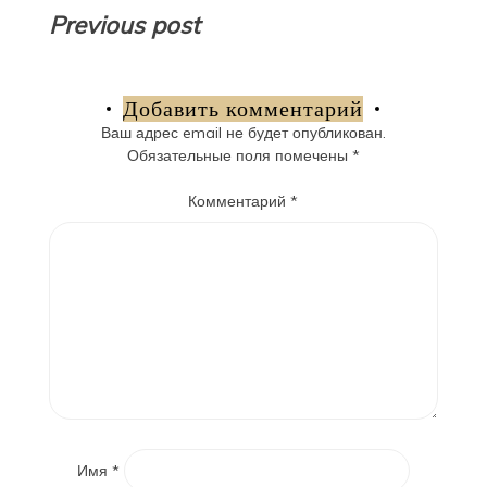
Навигация
Previous post
по
записям
Добавить комментарий
Ваш адрес email не будет опубликован.
Обязательные поля помечены
*
Комментарий
*
Имя
*