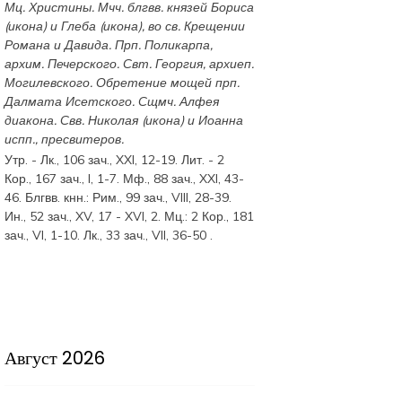
Мц.
Христины
. Мчч. блгвв. князей
Бориса
(
икона
) и
Глеба
(
икона
), во св. Крещении
Романа и Давида. Прп.
Поликарпа
,
архим. Печерского. Свт.
Георгия
, архиеп.
Могилевского. Обретение мощей прп.
Далмата
Исетского. Сщмч.
Алфея
диакона. Свв.
Николая
(
икона
) и
Иоанна
испп., пресвитеров.
Утр. -
Лк., 106 зач., XXI, 12-19.
Лит. -
2
Кор., 167 зач., I, 1-7.
Мф., 88 зач., XXI, 43-
46.
Блгвв. кнн.:
Рим., 99 зач., VIII, 28-39.
Ин., 52 зач., XV, 17 - XVI, 2.
Мц.:
2 Кор., 181
зач., VI, 1-10.
Лк., 33 зач., VII, 36-50
.
Август 2026