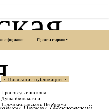
ская
ая информация
Приходы епархии
я
Последние публикации
Проповедь епископа
Душанбинского и
Таджикистанского Питирима
лавной Церкви (Московский