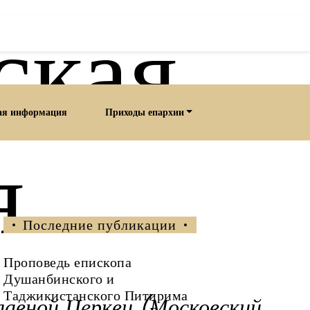
ская
ая информация
Приходы епархии
я
Последние публикации
Проповедь епископа
Душанбинского и
Таджикистанского Питирима
лавной Церкви (Московский