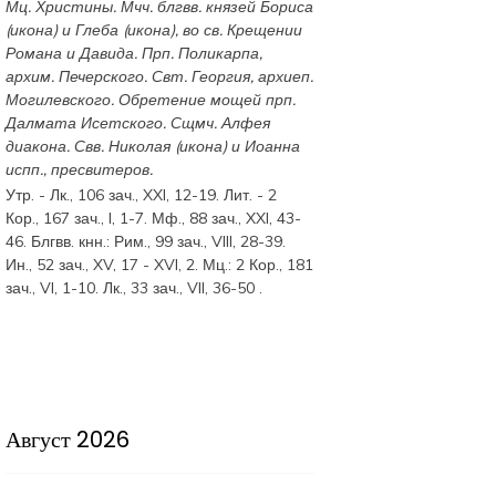
Мц.
Христины
. Мчч. блгвв. князей
Бориса
(
икона
) и
Глеба
(
икона
), во св. Крещении
Романа и Давида. Прп.
Поликарпа
,
архим. Печерского. Свт.
Георгия
, архиеп.
Могилевского. Обретение мощей прп.
Далмата
Исетского. Сщмч.
Алфея
диакона. Свв.
Николая
(
икона
) и
Иоанна
испп., пресвитеров.
Утр. -
Лк., 106 зач., XXI, 12-19.
Лит. -
2
Кор., 167 зач., I, 1-7.
Мф., 88 зач., XXI, 43-
46.
Блгвв. кнн.:
Рим., 99 зач., VIII, 28-39.
Ин., 52 зач., XV, 17 - XVI, 2.
Мц.:
2 Кор., 181
зач., VI, 1-10.
Лк., 33 зач., VII, 36-50
.
Август 2026