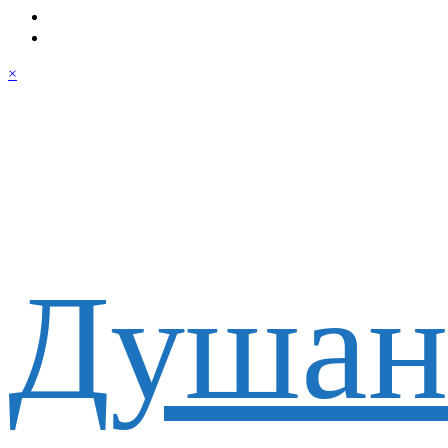
×
Душан