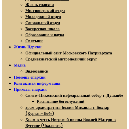
Жизнь епархии
Миссионерский отдел
Молодежный отдел
Социальный отдел
Воскресная школа
Образование и наука
Святыни
Жизнь Церкви
Официальный сайт Московского Патриархата
Среднеазиатский митрополичий округ
Медиа
Видеозаписи
Помощь епархии
Контактная информация
Приходы епархии
Свято-Никольский кафедральный собор г. Душанбе
Расписание богослужений
храм архистратига Божия Михаила г. Бохтар
(Курган-Тюбе)
Храм в честь Иверской иконы Божией Матери в
Бустоне (Чкаловск)