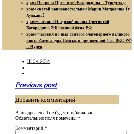
храм Покрова Пресвятой Богородицы г. Турсунзаде
храм святой равноапостольной Марии Магдалины (г.
Худжанд)
храм-часовня Иверской иконы Пресвятой
Богородицы 201 военной базы РФ
храм-часовня во имя святого благоверного великого
князя Александра Невского при военной базе ВКС РФ
г. Нурек
15.04.2014
Навигация
Previous post
по
Добавить комментарий
записям
Ваш адрес email не будет опубликован.
Обязательные поля помечены
*
Комментарий
*