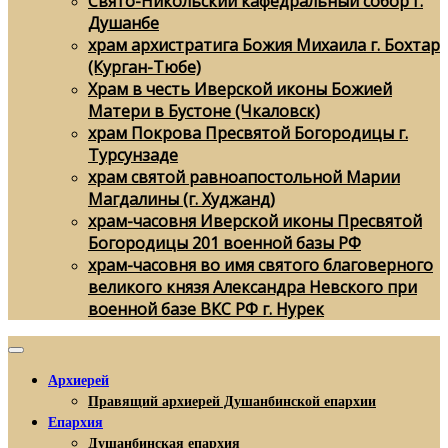
Свято-Никольский кафедральный собор г.
Душанбе
храм архистратига Божия Михаила г. Бохтар
(Курган-Тюбе)
Храм в честь Иверской иконы Божией
Матери в Бустоне (Чкаловск)
храм Покрова Пресвятой Богородицы г.
Турсунзаде
храм святой равноапостольной Марии
Магдалины (г. Худжанд)
храм-часовня Иверской иконы Пресвятой
Богородицы 201 военной базы РФ
храм-часовня во имя святого благоверного
великого князя Александра Невского при
военной базе ВКС РФ г. Нурек
Архиерей
Правящий архиерей Душанбинской епархии
Епархия
Душанбинская епархия