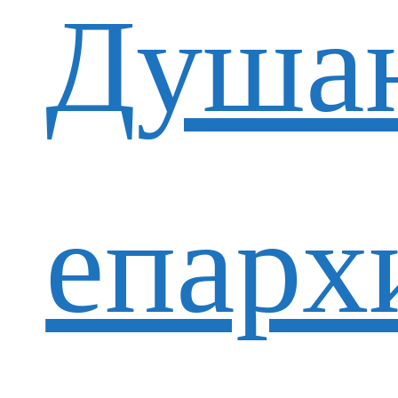
Душан
епарх