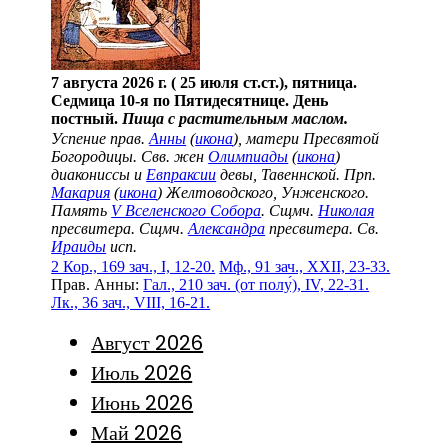
7 августа 2026 г. ( 25 июля ст.ст.), пятница.
Седмица 10-я по Пятидесятнице. День
постный.
Пища с растительным маслом.
Успение прав.
Анны
(
икона
), матери Пресвятой
Богородицы. Свв. жен
Олимпиады
(
икона
)
диакониссы и
Евпраксии
девы, Тавеннской. Прп.
Макария
(
икона
) Желтоводского, Унженского.
Память
V Вселенского Собора
. Сщмч.
Николая
пресвитера. Сщмч.
Александра
пресвитера. Св.
Ираиды
исп.
2 Кор., 169 зач., I, 12-20.
Мф., 91 зач., XXII, 23-33.
Прав. Анны:
Гал., 210 зач. (от полу́), IV, 22-31.
Лк., 36 зач., VIII, 16-21.
Август 2026
Июль 2026
Июнь 2026
Май 2026