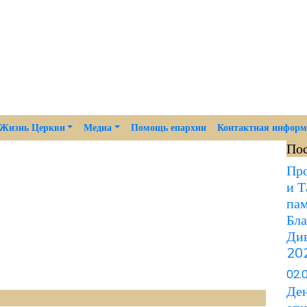
Жизнь Церкви
Медиа
Помощь епархии
Контактная инфор
По
Про
и Т
пам
Бла
Див
202
02.
Ден