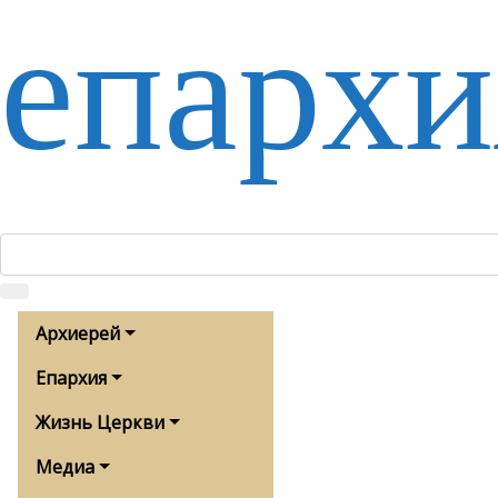
епархи
Архиерей
Епархия
Жизнь Церкви
Медиа