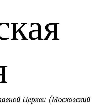
ская
я
лавной Церкви (Московский