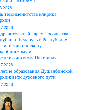
ископа Питирима
08.2026
ь тезоименитства клирика
архии
07.2026
дравительный адрес Посольства
публики Беларусь в Республике
джикистан епископу
шанбинскому и
джикистанскому Питириму
07.2026
летие образования Душанбинской
рхии: вехи духовного пути
07.2026