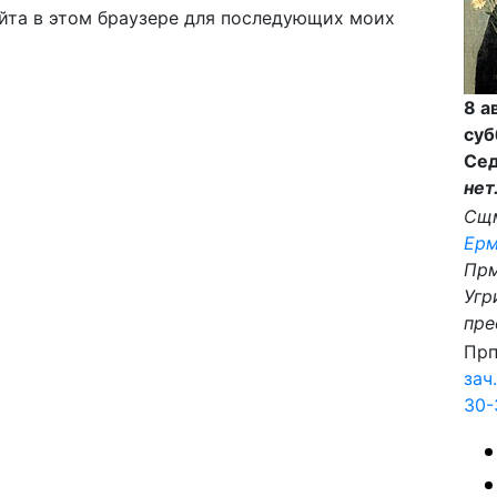
айта в этом браузере для последующих моих
8 а
суб
Сед
нет
Сщ
Ерм
Пр
Угр
пре
Прп
зач.
30-