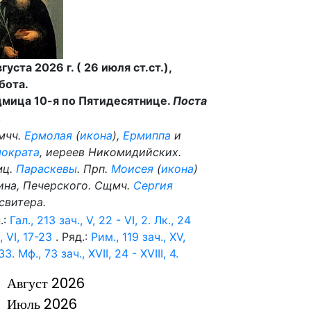
вгуста 2026 г. ( 26 июля ст.ст.),
бота.
мица 10-я по Пятидесятнице.
Поста
.
мчч.
Ермолая
(
икона
),
Ермиппа
и
ократа
, иереев Никомидийских.
мц.
Параскевы
. Прп.
Моисея
(
икона
)
ина, Печерского. Сщмч.
Сергия
свитера.
.:
Гал., 213 зач., V, 22 - VI, 2.
Лк., 24
, VI, 17-23
. Ряд.:
Рим., 119 зач., XV,
33.
Мф., 73 зач., XVII, 24 - XVIII, 4.
Август 2026
Июль 2026