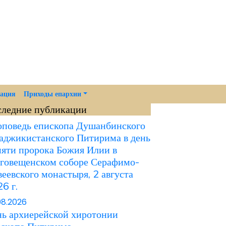
мация
Приходы епархии
следние публикации
поведь епископа Душанбинского
аджикистанского Питирима в день
яти пророка Божия Илии в
говещенском соборе Серафимо-
еевского монастыря, 2 августа
6 г.
08.2026
ь архиерейской хиротонии