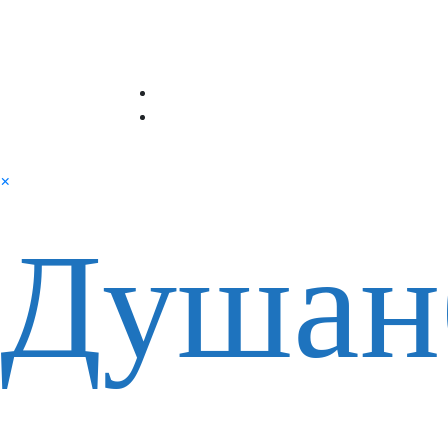
×
Душан