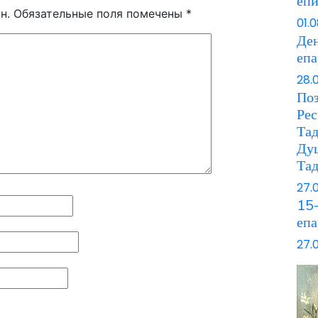
еп
н.
Обязательные поля помечены
*
01.
Ден
еп
28.
Поз
Рес
Та
Ду
Та
27.
15-
епа
27.