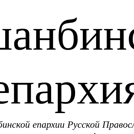
анбин
епархи
нской епархии Русской Правос