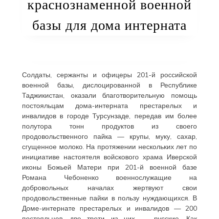
краснознаменной военной
базы для дома интерната
Солдаты, сержанты и офицеры 201-й российской
военной базы, дислоцированной в Республике
Таджикистан, оказали благотворительную помощь
постояльцам дома-интерната престарелых и
инвалидов в городе Турсунзаде, передав им более
полутора тонн продуктов из своего
продовольственного пайка — крупы, муку, сахар,
сгущенное молоко. На протяжении нескольких лет по
инициативе настоятеля войскового храма Иверской
иконы Божьей Матери при 201-й военной базе
Романа Чебоненко военнослужащие на
добровольных началах жертвуют свои
продовольственные пайки в пользу нуждающихся. В
Доме-интернате престарелых и инвалидов — 200
постояльцев, две трети из них — русские. Как