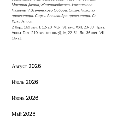
Макария
(
икона
) Желтоводского, Унженского.
Память
V Вселенского Собора
. Сщмч.
Николая
пресвитера. Сщмч.
Александра
пресвитера. Св.
Ираиды
исп.
2 Кор., 169 зач., I, 12-20.
Мф., 91 зач., XXII, 23-33.
Прав.
Анны:
Гал., 210 зач. (от полу́), IV, 22-31.
Лк., 36 зач., VIII,
16-21.
Август 2026
Июль 2026
Июнь 2026
Май 2026