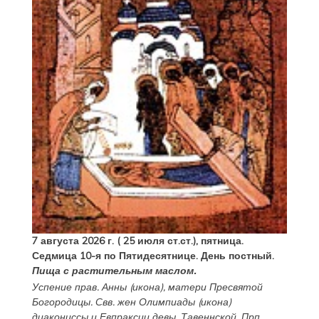
7 августа 2026 г. ( 25 июля ст.ст.), пятница.
Седмица 10-я по Пятидесятнице. День постный.
Пища с растительным маслом.
Успение прав.
Анны
(
икона
), матери Пресвятой
Богородицы. Свв. жен
Олимпиады
(
икона
)
диакониссы и
Евпраксии
девы, Тавеннской. Прп.