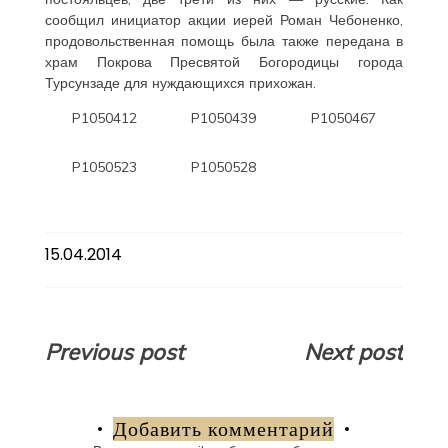
сообщил инициатор акции иерей Роман Чебоненко,
продовольственная помощь была также передана в
храм Покрова Пресвятой Богородицы города
Турсунзаде для нуждающихся прихожан.
P1050412
P1050439
P1050467
P1050523
P1050528
15.04.2014
Навигация
Previous post
Next post
по
записям
Добавить комментарий