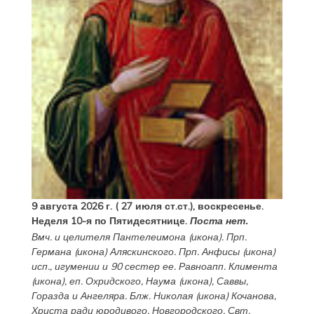
9 августа 2026 г. ( 27 июля ст.ст.), воскресенье.
Неделя 10-я по Пятидесятнице.
Поста нет.
Вмч. и целителя
Пантелеимона
(
икона
). Прп.
Германа
(
икона
) Аляскинского. Прп.
Анфисы
(
икона
)
исп., игумении и 90 сестер ее. Равноапп.
Климента
(
икона
), еп. Охридского,
Наума
(
икона
),
Саввы
,
Горазда
и
Ангеляра
. Блж.
Николая
(
икона
) Кочанова,
Христа ради юродивого, Новгородского. Свт.