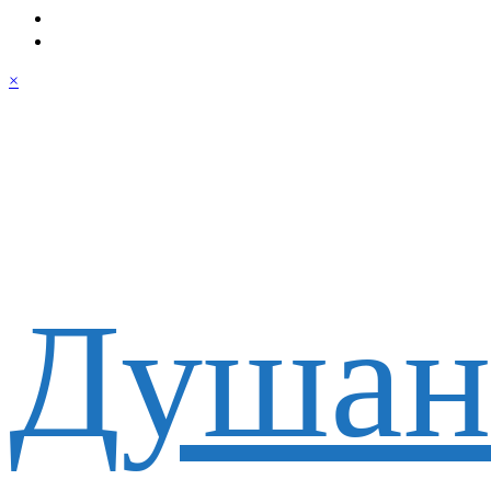
×
Душан