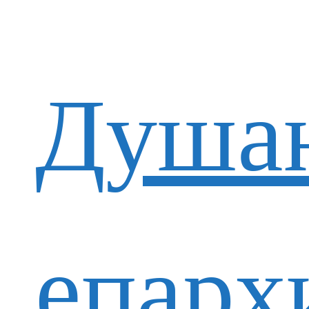
Душан
епарх