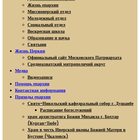
Жизнь епархии
Миссионерский отдел
Молодежный отдел
Социальный отдел
Воскресная школа
Образование и наука
Святыни
Жизнь Церкви
Официальный сайт Московского Патриархата
Среднеазиатский митрополичий округ
Медиа
Видеозаписи
Помощь епархии
Контактная информация
Приходы епархии
Свято-Никольский кафедральный собор г. Душанбе
Расписание богослужений
храм архистратига Божия Михаила г. Бохтар
(Курган-Тюбе)
Храм в честь Иверской иконы Божией Матери в
Бустоне (Чкаловск)