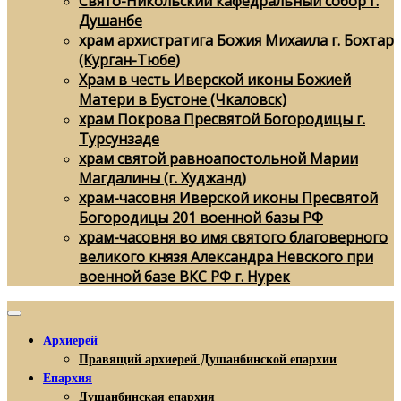
Свято-Никольский кафедральный собор г.
Душанбе
храм архистратига Божия Михаила г. Бохтар
(Курган-Тюбе)
Храм в честь Иверской иконы Божией
Матери в Бустоне (Чкаловск)
храм Покрова Пресвятой Богородицы г.
Турсунзаде
храм святой равноапостольной Марии
Магдалины (г. Худжанд)
храм-часовня Иверской иконы Пресвятой
Богородицы 201 военной базы РФ
храм-часовня во имя святого благоверного
великого князя Александра Невского при
военной базе ВКС РФ г. Нурек
Архиерей
Правящий архиерей Душанбинской епархии
Епархия
Душанбинская епархия