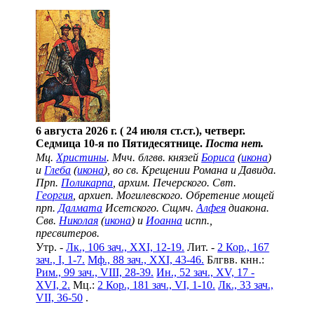
6 августа 2026 г. ( 24 июля ст.ст.), четверг.
Седмица 10-я по Пятидесятнице.
Поста нет.
Мц.
Христины
. Мчч. блгвв. князей
Бориса
(
икона
)
и
Глеба
(
икона
), во св. Крещении Романа и Давида.
Прп.
Поликарпа
, архим. Печерского. Свт.
Георгия
, архиеп. Могилевского. Обретение мощей
прп.
Далмата
Исетского. Сщмч.
Алфея
диакона.
Свв.
Николая
(
икона
) и
Иоанна
испп.,
пресвитеров.
Утр. -
Лк., 106 зач., XXI, 12-19.
Лит. -
2 Кор., 167
зач., I, 1-7.
Мф., 88 зач., XXI, 43-46.
Блгвв. кнн.:
Рим., 99 зач., VIII, 28-39.
Ин., 52 зач., XV, 17 -
XVI, 2.
Мц.:
2 Кор., 181 зач., VI, 1-10.
Лк., 33 зач.,
VII, 36-50
.