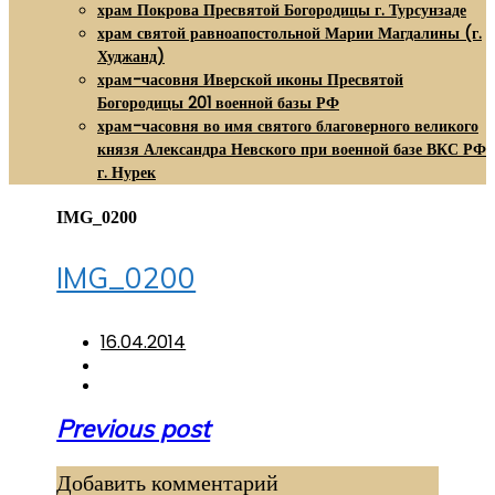
храм Покрова Пресвятой Богородицы г. Турсунзаде
храм святой равноапостольной Марии Магдалины (г.
Худжанд)
храм-часовня Иверской иконы Пресвятой
Богородицы 201 военной базы РФ
храм-часовня во имя святого благоверного великого
князя Александра Невского при военной базе ВКС РФ
г. Нурек
IMG_0200
IMG_0200
16.04.2014
Навигация
Previous post
по
Добавить комментарий
записям