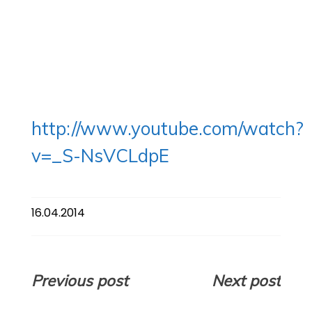
http://www.youtube.com/watch?
v=_S-NsVCLdpE
16.04.2014
Навигация
Previous post
Next post
по