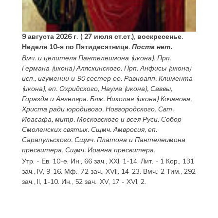
9 августа 2026 г. ( 27 июля ст.ст.), воскресенье.
Неделя 10-я по Пятидесятнице.
Поста нет.
Вмч. и целителя
Пантелеимона
(
икона
). Прп.
Германа
(
икона
) Аляскинского. Прп.
Анфисы
(
икона
)
исп., игумении и 90 сестер ее. Равноапп.
Климента
(
икона
), еп. Охридского,
Наума
(
икона
),
Саввы
,
Горазда
и
Ангеляра
. Блж.
Николая
(
икона
) Кочанова,
Христа ради юродивого, Новгородского. Свт.
Иоасафа
, митр. Московского и всея Руси.
Собор
Смоленских святых
. Сщмч.
Амвросия
, еп.
Сарапульского. Сщмч.
Платона
и
Пантелеимона
пресвитера. Сщмч.
Иоанна
пресвитера.
Утр. - Ев. 10-е,
Ин., 66 зач., XXI, 1-14.
Лит. -
1 Кор., 131
зач., IV, 9-16.
Мф., 72 зач., XVII, 14-23.
Вмч.:
2 Тим., 292
зач., II, 1-10.
Ин., 52 зач., XV, 17 - XVI, 2.