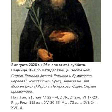
8 августа 2026 г. ( 26 июля ст.ст.), суббота.
Седмица 10-я по Пятидесятнице.
Поста нет.
Сщмчч.
Ермолая
(
икона
),
Ермиппа
и
Ермократа
,
иереев Никомидийских. Прмц.
Параскевы
. Прп.
Моисея
(
икона
) Угрина, Печерского. Сщмч.
Сергия
пресвитера.
Прп.:
Гал., 213 зач., V, 22 - VI, 2.
Лк., 24 зач., VI, 17-23
.
Ряд.:
Рим., 119 зач., XV, 30-33.
Мф., 73 зач., XVII, 24 -
XVIII, 4.