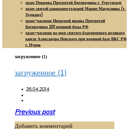
храм Покрова Пресвятой Богородицы г. Турсунзаде
храм святой равноапостольной Марии Магдалины (г.
Худжанд)
храм-часовня Иверской иконы Пресвятой
Богородицы 201 военной базы РФ
храм-часовня во имя святого благоверного великого
князя Александра Невского при военной базе ВКС РФ
г. Нурек
загруженное (1)
загруженное (1)
26.04.2014
Навигация
Previous post
по
Добавить комментарий
записям