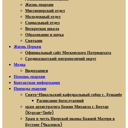
Жизнь епархии
Миссионерский отдел
Молодежный отдел
Социальный отдел
Воскресная школа
Образование и наука
Святыни
Жизнь Церкви
Официальный сайт Московского Патриархата
Среднеазиатский митрополичий округ
Медиа
Видеозаписи
Помощь епархии
Контактная информация
Приходы епархии
Свято-Никольский кафедральный собор г. Душанбе
Расписание богослужений
храм архистратига Божия Михаила г. Бохтар
(Курган-Тюбе)
Храм в честь Иверской иконы Божией Матери в
Бустоне (Чкаловск)