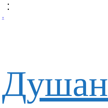
×
Душан