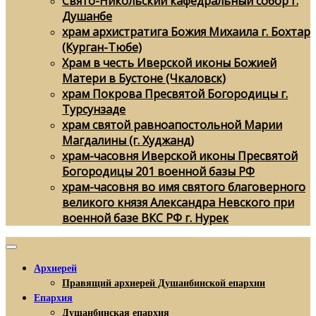
Свято-Никольский кафедральный собор г.
Душанбе
храм архистратига Божия Михаила г. Бохтар
(Курган-Тюбе)
Храм в честь Иверской иконы Божией
Матери в Бустоне (Чкаловск)
храм Покрова Пресвятой Богородицы г.
Турсунзаде
храм святой равноапостольной Марии
Магдалины (г. Худжанд)
храм-часовня Иверской иконы Пресвятой
Богородицы 201 военной базы РФ
храм-часовня во имя святого благоверного
великого князя Александра Невского при
военной базе ВКС РФ г. Нурек
Архиерей
Правящий архиерей Душанбинской епархии
Епархия
Душанбинская епархия