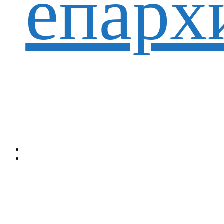
епарх