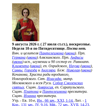
9 августа 2026 г. ( 27 июля ст.ст.), воскресенье.
Неделя 10-я по Пятидесятнице.
Поста нет.
Вмч. и целителя
Пантелеимона
(
икона
). Прп.
Германа
(
икона
) Аляскинского. Прп.
Анфисы
(
икона
) исп., игумении и 90 сестер ее. Равноапп.
Климента
(
икона
), еп. Охридского,
Наума
(
икона
),
Саввы
,
Горазда
и
Ангеляра
. Блж.
Николая
(
икона
)
Кочанова, Христа ради юродивого,
Новгородского. Свт.
Иоасафа
, митр.
Московского и всея Руси.
Собор Смоленских
святых
. Сщмч.
Амвросия
, еп. Сарапульского.
Сщмч.
Платона
и
Пантелеимона
пресвитера.
Сщмч.
Иоанна
пресвитера.
Утр. - Ев. 10-е,
Ин., 66 зач., XXI, 1-14.
Лит. -
1
Кор., 131 зач., IV, 9-16.
Мф., 72 зач., XVII, 14-23.