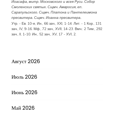
Иоасафа
, митр. Московского и всея Руси.
Собор
Смоленских святых
. Сщмч.
Амвросия
, еп.
Сарапульского. Сщмч.
Платона
и
Пантелеимона
пресвитера. Сщмч.
Иоанна
пресвитера.
Утр. - Ев. 10-е,
Ин., 66 зач., XXI, 1-14.
Лит. -
1 Кор., 131
зач., IV, 9-16.
Мф., 72 зач., XVII, 14-23.
Вмч.:
2 Тим., 292
зач., II, 1-10.
Ин., 52 зач., XV, 17 - XVI, 2.
Август 2026
Июль 2026
Июнь 2026
Май 2026