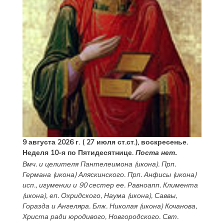
9 августа 2026 г. ( 27 июля ст.ст.), воскресенье.
Неделя 10-я по Пятидесятнице.
Поста нет.
Вмч. и целителя
Пантелеимона
(
икона
). Прп.
Германа
(
икона
) Аляскинского. Прп.
Анфисы
(
икона
)
исп., игумении и 90 сестер ее. Равноапп.
Климента
(
икона
), еп. Охридского,
Наума
(
икона
),
Саввы
,
Горазда
и
Ангеляра
. Блж.
Николая
(
икона
) Кочанова,
Христа ради юродивого, Новгородского. Свт.