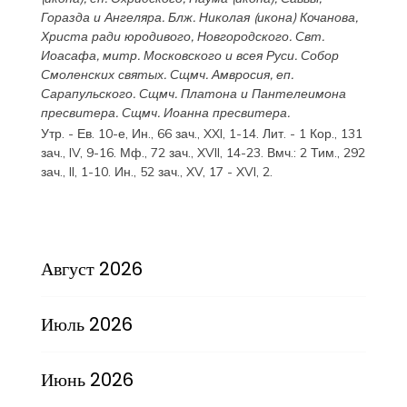
Горазда
и
Ангеляра
. Блж.
Николая
(
икона
) Кочанова,
Христа ради юродивого, Новгородского. Свт.
Иоасафа
, митр. Московского и всея Руси.
Собор
Смоленских святых
. Сщмч.
Амвросия
, еп.
Сарапульского. Сщмч.
Платона
и
Пантелеимона
пресвитера. Сщмч.
Иоанна
пресвитера.
Утр. - Ев. 10-е,
Ин., 66 зач., XXI, 1-14.
Лит. -
1 Кор., 131
зач., IV, 9-16.
Мф., 72 зач., XVII, 14-23.
Вмч.:
2 Тим., 292
зач., II, 1-10.
Ин., 52 зач., XV, 17 - XVI, 2.
Август 2026
Июль 2026
Июнь 2026