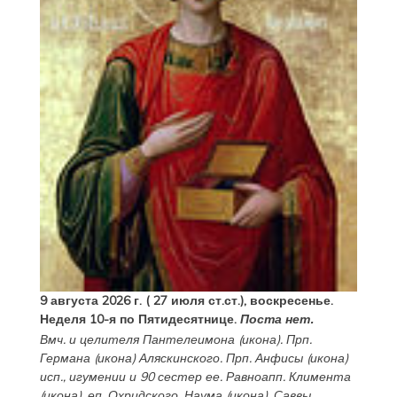
9 августа 2026 г. ( 27 июля ст.ст.), воскресенье.
Неделя 10-я по Пятидесятнице.
Поста нет.
Вмч. и целителя
Пантелеимона
(
икона
). Прп.
Германа
(
икона
) Аляскинского. Прп.
Анфисы
(
икона
)
исп., игумении и 90 сестер ее. Равноапп.
Климента
(
икона
), еп. Охридского,
Наума
(
икона
),
Саввы
,