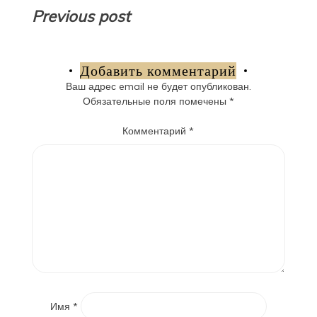
Навигация
Previous post
по
записям
Добавить комментарий
Ваш адрес email не будет опубликован.
Обязательные поля помечены
*
Комментарий
*
Имя
*