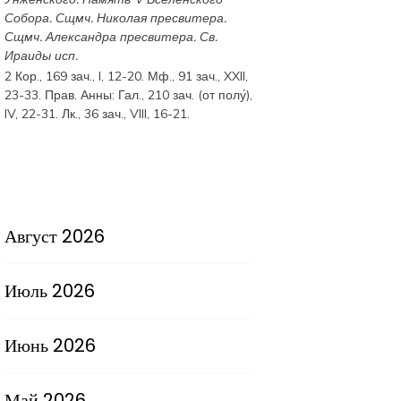
Собора
. Сщмч.
Николая
пресвитера.
Сщмч.
Александра
пресвитера. Св.
Ираиды
исп.
2 Кор., 169 зач., I, 12-20.
Мф., 91 зач., XXII,
23-33.
Прав. Анны:
Гал., 210 зач. (от полу́),
IV, 22-31.
Лк., 36 зач., VIII, 16-21.
Август 2026
Июль 2026
Июнь 2026
Май 2026