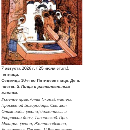
7 августа 2026 г. ( 25 июля ст.ст.),
пятница.
Седмица 10-я по Пятидесятнице. День
постный.
Пища с растительным
маслом.
Успение прав.
Анны
(
икона
), матери
Пресвятой Богородицы. Свв. жен
Олимпиады
(
икона
) диакониссы и
Евпраксии
девы, Тавеннской. Прп.
Макария
(
икона
) Желтоводского,
Унженского. Память
V Вселенского