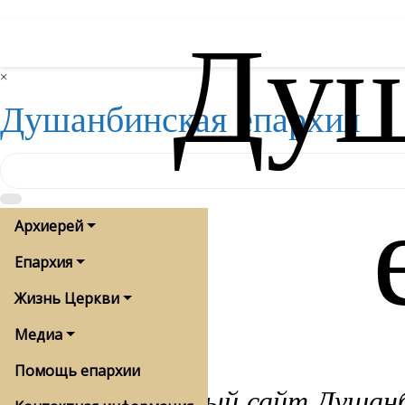
Душ
Skip
to
content
×
Душанбинская епархия
Архиерей
Епархия
Жизнь Церкви
Медиа
Помощь епархии
Официальный сайт Душанби