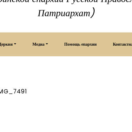
Патриархат)
Церкви
Медиа
Помощь епархии
Контактн
IMG_7491