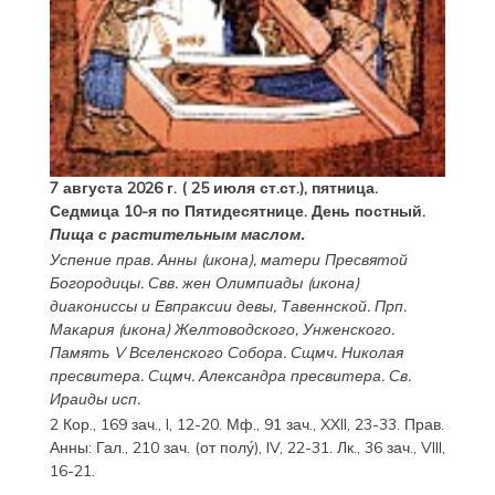
7 августа 2026 г. ( 25 июля ст.ст.), пятница.
Седмица 10-я по Пятидесятнице. День постный.
Пища с растительным маслом.
Успение прав.
Анны
(
икона
), матери Пресвятой
Богородицы. Свв. жен
Олимпиады
(
икона
)
диакониссы и
Евпраксии
девы, Тавеннской. Прп.
Макария
(
икона
) Желтоводского, Унженского.
Память
V Вселенского Собора
. Сщмч.
Николая
пресвитера. Сщмч.
Александра
пресвитера. Св.
Ираиды
исп.
2 Кор., 169 зач., I, 12-20.
Мф., 91 зач., XXII, 23-33.
Прав.
Анны:
Гал., 210 зач. (от полу́), IV, 22-31.
Лк., 36 зач., VIII,
16-21.