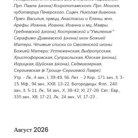
Прп.
Павла
(
икона
) Ксиропотамского. Прп.
Моисея
,
чудотворца Печерского. Сщмч.
Николая
диакона.
Прмч.
Василия
, прмцц.
Анастасии
и
Елены
, мчч.
Арефы
,
Иоанна
,
Иоанна
,
Иоанна
и мц.
Мавры
.
Гребневской
(
икона
),
Костромской
и"Умиление"
Серафимо-Дивеевской
(
икона
) икон Божией
Матери. Чтимые списки со Смоленской иконы
Божией Матери:
Устюженская
,
Выдропусская
,
Христофоровская
,
Супрасльская
,
Югская
(
икона
),
Игрицкая
,
Шуйская
(
икона
),
Седмиезерная
,
Сергиевская
(в Троице-Сергиевой Лавре).
Утр. -
Лк., 4 зач., I, 39-49, 56.
Лит. -
2 Кор., 171 зач., II, 3-
15.
Мф., 94 зач., XXIII, 13-22.
Богородицы:
Флп., 240
зач., II, 5-11.
Лк., 54 зач., X, 38-42; XI, 27-28.
Свт.:
Евр.,
335 зач., XIII, 17-21.
Лк., 24 зач., VI, 17-23
.
Август 2026