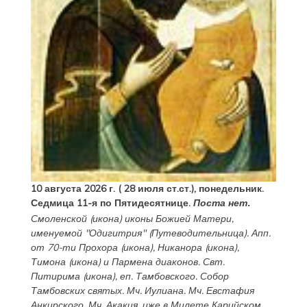
10 августа 2026 г. ( 28 июля ст.ст.), понедельник.
Седмица 11-я по Пятидесятнице.
Поста нет.
Смоленской
(
икона
) иконы Божией Матери,
именуемой "Одигитрия" (Путеводительница). Апп.
от 70-ти
Прохора
(
икона
),
Никанора
(
икона
),
Тимона
(
икона
) и
Пармена
диаконов. Свт.
Питирима
(
икона
), еп. Тамбовского.
Собор
Тамбовских святых. Мч.
Иулиана
. Мч.
Евстафия
Анкирского. Мч.
Акакия
, иже в Милете Карийском.