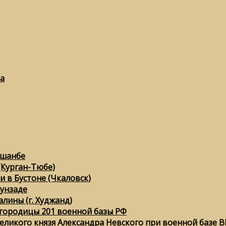
а
ушанбе
(Курган-Тюбе)
 в Бустоне (Чкаловск)
сунзаде
лины (г. Худжанд)
городицы 201 военной базы РФ
еликого князя Александра Невского при военной базе ВК