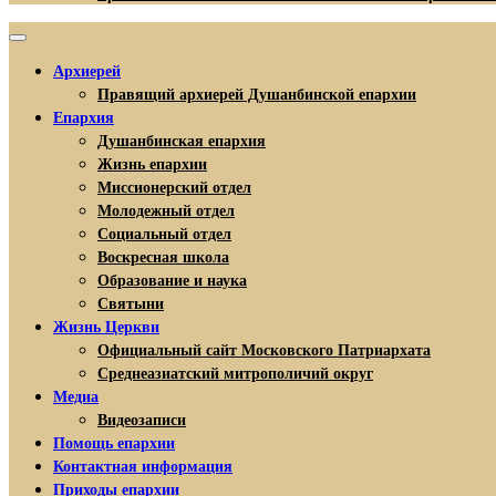
Архиерей
Правящий архиерей Душанбинской епархии
Епархия
Душанбинская епархия
Жизнь епархии
Миссионерский отдел
Молодежный отдел
Социальный отдел
Воскресная школа
Образование и наука
Святыни
Жизнь Церкви
Официальный сайт Московского Патриархата
Среднеазиатский митрополичий округ
Медиа
Видеозаписи
Помощь епархии
Контактная информация
Приходы епархии