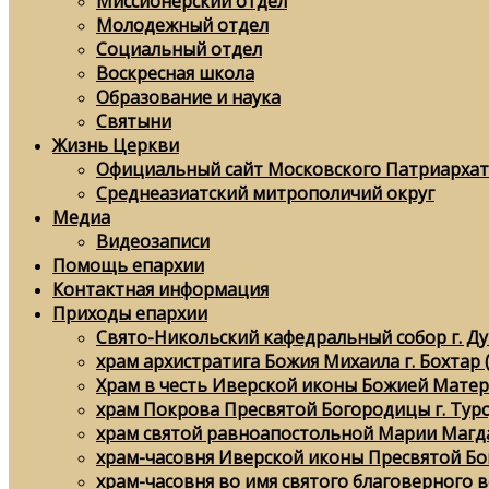
Миссионерский отдел
Молодежный отдел
Социальный отдел
Воскресная школа
Образование и наука
Святыни
Жизнь Церкви
Официальный сайт Московского Патриархат
Среднеазиатский митрополичий округ
Медиа
Видеозаписи
Помощь епархии
Контактная информация
Приходы епархии
Свято-Никольский кафедральный собор г. Д
храм архистратига Божия Михаила г. Бохтар 
Храм в честь Иверской иконы Божией Матери
храм Покрова Пресвятой Богородицы г. Тур
храм святой равноапостольной Марии Магда
храм-часовня Иверской иконы Пресвятой Бо
храм-часовня во имя святого благоверного в