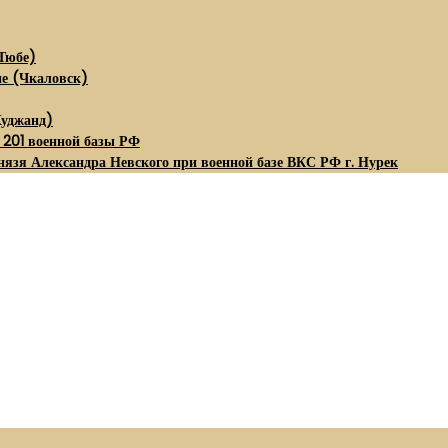
Тюбе)
не (Чкаловск)
Худжанд)
 201 военной базы РФ
нязя Александра Невского при военной базе ВКС РФ г. Нурек