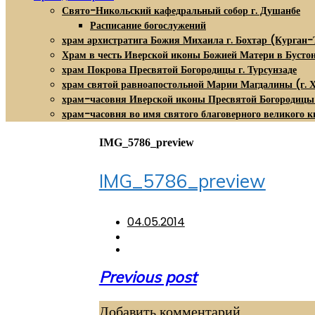
Свято-Никольский кафедральный собор г. Душанбе
Расписание богослужений
храм архистратига Божия Михаила г. Бохтар (Курган-
Храм в честь Иверской иконы Божией Матери в Бусто
храм Покрова Пресвятой Богородицы г. Турсунзаде
храм святой равноапостольной Марии Магдалины (г. 
храм-часовня Иверской иконы Пресвятой Богородицы
храм-часовня во имя святого благоверного великого к
IMG_5786_preview
IMG_5786_preview
04.05.2014
Навигация
Previous post
по
Добавить комментарий
записям