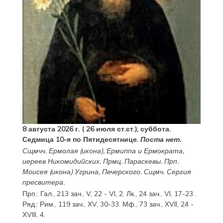
8 августа 2026 г. ( 26 июля ст.ст.), суббота.
Седмица 10-я по Пятидесятнице.
Поста нет.
Сщмчч.
Ермолая
(
икона
),
Ермиппа
и
Ермократа
,
иереев Никомидийских. Прмц.
Параскевы
. Прп.
Моисея
(
икона
) Угрина, Печерского. Сщмч.
Сергия
пресвитера.
Прп.:
Гал., 213 зач., V, 22 - VI, 2.
Лк., 24 зач., VI, 17-23
.
Ряд.:
Рим., 119 зач., XV, 30-33.
Мф., 73 зач., XVII, 24 -
XVIII, 4.