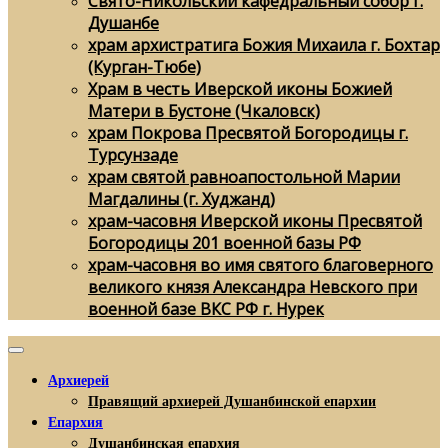
Свято-Никольский кафедральный собор г.
Душанбе
храм архистратига Божия Михаила г. Бохтар
(Курган-Тюбе)
Храм в честь Иверской иконы Божией
Матери в Бустоне (Чкаловск)
храм Покрова Пресвятой Богородицы г.
Турсунзаде
храм святой равноапостольной Марии
Магдалины (г. Худжанд)
храм-часовня Иверской иконы Пресвятой
Богородицы 201 военной базы РФ
храм-часовня во имя святого благоверного
великого князя Александра Невского при
военной базе ВКС РФ г. Нурек
Архиерей
Правящий архиерей Душанбинской епархии
Епархия
Душанбинская епархия