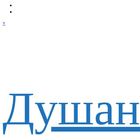
×
Душан