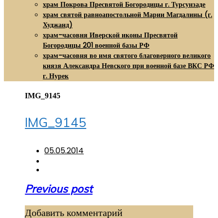
храм Покрова Пресвятой Богородицы г. Турсунзаде
храм святой равноапостольной Марии Магдалины (г.
Худжанд)
храм-часовня Иверской иконы Пресвятой
Богородицы 201 военной базы РФ
храм-часовня во имя святого благоверного великого
князя Александра Невского при военной базе ВКС РФ
г. Нурек
IMG_9145
IMG_9145
05.05.2014
Навигация
Previous post
по
Добавить комментарий
записям