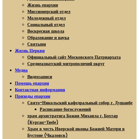
Жизнь епархии
Миссионерский отдел
Молодежный отдел
Социальный отдел
Воскресная школа
Образование и наука
Святыни
Жизнь Церкви
Официальный сайт Московского Патриархата
Среднеазиатский митрополичий округ
Медиа
Видеозаписи
Помощь епархии
Контактная информация
Приходы епархии
Свято-Никольский кафедральный собор г. Душанбе
Расписание богослужений
храм архистратига Божия Михаила г. Бохтар
(Курган-Тюбе)
Храм в честь Иверской иконы Божией Матери в
Бустоне (Чкаловск)