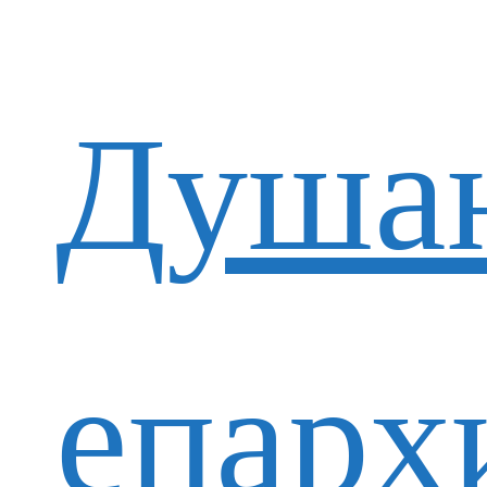
Душан
епарх