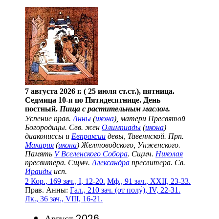
7 августа 2026 г. ( 25 июля ст.ст.), пятница.
Седмица 10-я по Пятидесятнице. День
постный.
Пища с растительным маслом.
Успение прав.
Анны
(
икона
), матери Пресвятой
Богородицы. Свв. жен
Олимпиады
(
икона
)
диакониссы и
Евпраксии
девы, Тавеннской. Прп.
Макария
(
икона
) Желтоводского, Унженского.
Память
V Вселенского Собора
. Сщмч.
Николая
пресвитера. Сщмч.
Александра
пресвитера. Св.
Ираиды
исп.
2 Кор., 169 зач., I, 12-20.
Мф., 91 зач., XXII, 23-33.
Прав. Анны:
Гал., 210 зач. (от полу́), IV, 22-31.
Лк., 36 зач., VIII, 16-21.
Август 2026