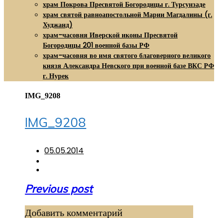
храм Покрова Пресвятой Богородицы г. Турсунзаде
храм святой равноапостольной Марии Магдалины (г.
Худжанд)
храм-часовня Иверской иконы Пресвятой
Богородицы 201 военной базы РФ
храм-часовня во имя святого благоверного великого
князя Александра Невского при военной базе ВКС РФ
г. Нурек
IMG_9208
IMG_9208
05.05.2014
Навигация
Previous post
по
Добавить комментарий
записям