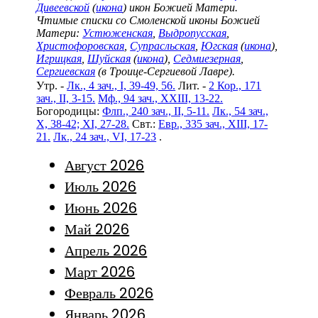
Дивеевской
(
икона
) икон Божией Матери.
Чтимые списки со Смоленской иконы Божией
Матери:
Устюженская
,
Выдропусская
,
Христофоровская
,
Супрасльская
,
Югская
(
икона
),
Игрицкая
,
Шуйская
(
икона
),
Седмиезерная
,
Сергиевская
(в Троице-Сергиевой Лавре).
Утр. -
Лк., 4 зач., I, 39-49, 56.
Лит. -
2 Кор., 171
зач., II, 3-15.
Мф., 94 зач., XXIII, 13-22.
Богородицы:
Флп., 240 зач., II, 5-11.
Лк., 54 зач.,
X, 38-42; XI, 27-28.
Свт.:
Евр., 335 зач., XIII, 17-
21.
Лк., 24 зач., VI, 17-23
.
Август 2026
Июль 2026
Июнь 2026
Май 2026
Апрель 2026
Март 2026
Февраль 2026
Январь 2026