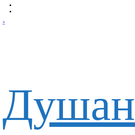
×
Душан