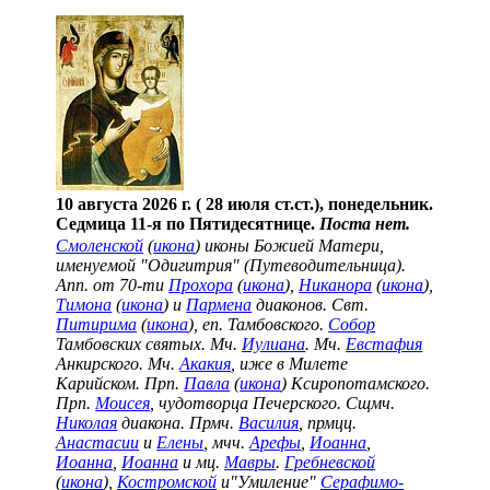
10 августа 2026 г. ( 28 июля ст.ст.), понедельник.
Седмица 11-я по Пятидесятнице.
Поста нет.
Смоленской
(
икона
) иконы Божией Матери,
именуемой "Одигитрия" (Путеводительница).
Апп. от 70-ти
Прохора
(
икона
),
Никанора
(
икона
),
Тимона
(
икона
) и
Пармена
диаконов. Свт.
Питирима
(
икона
), еп. Тамбовского.
Собор
Тамбовских святых. Мч.
Иулиана
. Мч.
Евстафия
Анкирского. Мч.
Акакия
, иже в Милете
Карийском. Прп.
Павла
(
икона
) Ксиропотамского.
Прп.
Моисея
, чудотворца Печерского. Сщмч.
Николая
диакона. Прмч.
Василия
, прмцц.
Анастасии
и
Елены
, мчч.
Арефы
,
Иоанна
,
Иоанна
,
Иоанна
и мц.
Мавры
.
Гребневской
(
икона
),
Костромской
и"Умиление"
Серафимо-