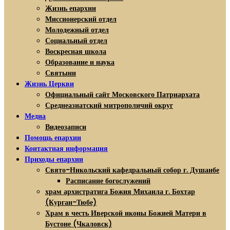
Жизнь епархии
Миссионерский отдел
Молодежный отдел
Социальный отдел
Воскресная школа
Образование и наука
Святыни
Жизнь Церкви
Официальный сайт Московского Патриархата
Среднеазиатский митрополичий округ
Медиа
Видеозаписи
Помощь епархии
Контактная информация
Приходы епархии
Свято-Никольский кафедральный собор г. Душанбе
Расписание богослужений
храм архистратига Божия Михаила г. Бохтар
(Курган-Тюбе)
Храм в честь Иверской иконы Божией Матери в
Бустоне (Чкаловск)