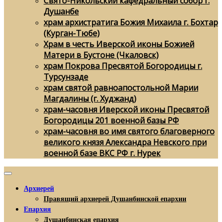
Свято-Никольский кафедральный собор г.
Душанбе
храм архистратига Божия Михаила г. Бохтар
(Курган-Тюбе)
Храм в честь Иверской иконы Божией
Матери в Бустоне (Чкаловск)
храм Покрова Пресвятой Богородицы г.
Турсунзаде
храм святой равноапостольной Марии
Магдалины (г. Худжанд)
храм-часовня Иверской иконы Пресвятой
Богородицы 201 военной базы РФ
храм-часовня во имя святого благоверного
великого князя Александра Невского при
военной базе ВКС РФ г. Нурек
Архиерей
Правящий архиерей Душанбинской епархии
Епархия
Душанбинская епархия