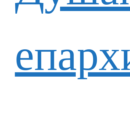
епарх